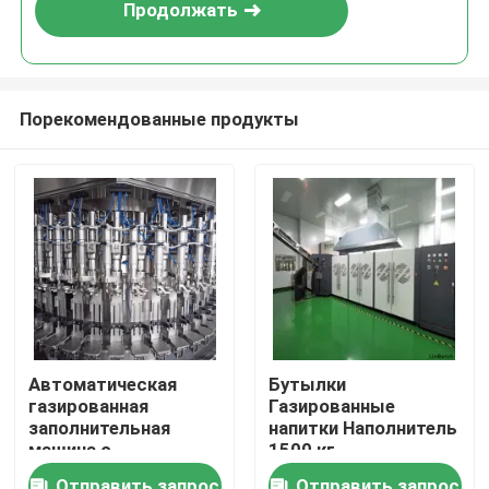
Продолжать
Порекомендованные продукты
Дом
Автоматическая
Бутылки
газированная
Газированные
Продукты
заполнительная
напитки Наполнитель
машина с
1500 кг
производственной
Газированные
Ролики
Отправить запрос
Отправить запрос