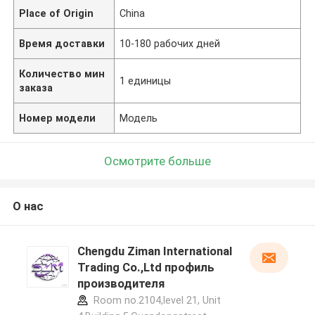
Place of Origin
China
Время доставки
10-180 рабочих дней
Количество мин
1 единицы
заказа
Номер модели
Модель
Осмотрите больше
О нас
Оставьте сообщение
Chengdu Ziman International
Мы скоро тебе перезвоним!
Trading Co.,Ltd профиль
производителя
Room no.2104,level 21, Unit