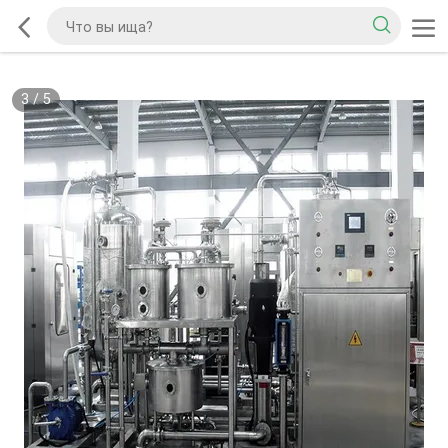
3
/
5