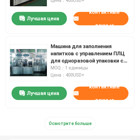
Цена：400USD+
контактные
Лучшая цена
данные
Машина для заполнения
напитков с управлением ПЛЦ
для одноразовой упаковки с
функцией циркуляции
MOQ：1 единицы
Цена：400USD+
контактные
Лучшая цена
данные
Осмотрите больше