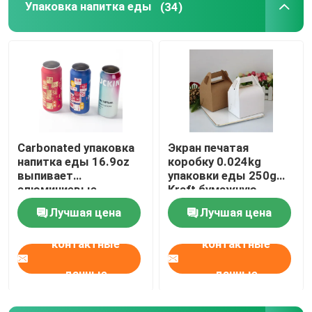
Упаковка напитка еды
(34)
О нас
Путешествие фабрики
Проверка качества
Carbonated упаковка
Экран печатая
напитка еды 16.9oz
коробку 0.024kg
Свяжитесь мы
выпивает
упаковки еды 250g
алюминиевые
Kraft бумажную
консервные банки
Лучшая цена
Лучшая цена
Новости
500ml
контактные
контактные
Упаковка напитка еды
данные
данные
Алюминиевая упаковка напитка