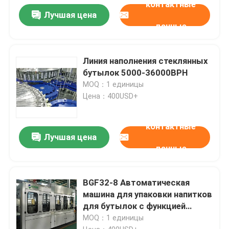
контактные
Лучшая цена
данные
Линия наполнения стеклянных
бутылок 5000-36000BPH
MOQ：1 единицы
Цена：400USD+
контактные
Лучшая цена
данные
BGF32-8 Автоматическая
машина для упаковки напитков
для бутылок с функцией
накладки
MOQ：1 единицы