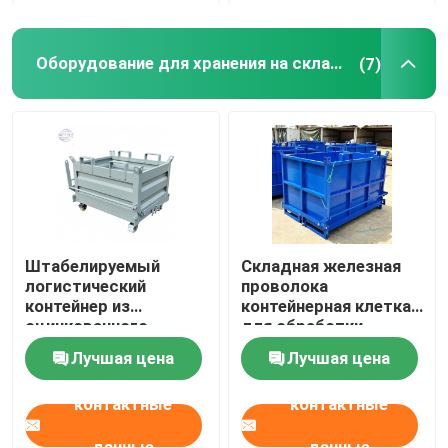
Оборудование для хранения на складе
(7)
Штабелируемый
Складная железная
логистический
проволока
контейнер из
контейнерная клетка
оцинкованного
для обработки
железа с крышкой
материалов
Лучшая цена
Лучшая цена
контактные
контактные
данные
данные