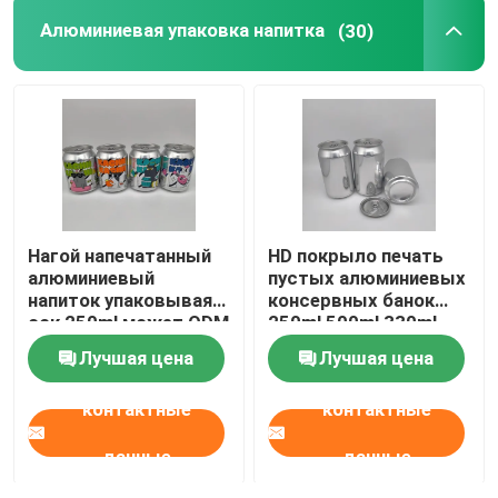
Алюминиевая упаковка напитка
(30)
Бутылка напитка стеклянная
Оборудование для хранения на складе
Машина для упаковки напитков
Нагой напечатанный
HD покрыло печать
машина для розлива газированных напитков
алюминиевый
пустых алюминиевых
напиток упаковывая
консервных банок
сок 250ml может ODM
250ml 500ml 330ml
Алюминиевая банка пива
OEM
воды
Лучшая цена
Лучшая цена
контактные
контактные
Преформы из ПЭТ-пластика
данные
данные
Упаковка стекла еды