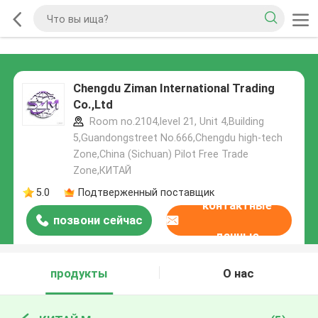
Chengdu Ziman International Trading
Co.,Ltd
Room no.2104,level 21, Unit 4,Building
5,Guandongstreet No.666,Chengdu high-tech
Zone,China (Sichuan) Pilot Free Trade
Zone,КИТАЙ
5.0
Подтверженный поставщик
контактные
позвони сейчас
данные
продукты
О нас