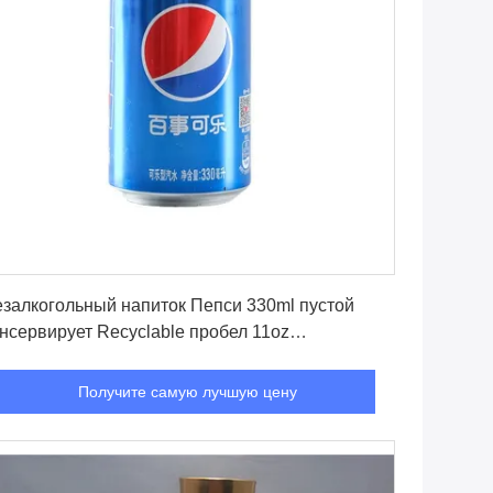
Получите самую лучшую цену
залкогольный напиток Пепси 330ml пустой
нсервирует Recyclable пробел 11oz
люминиевой консервной банки
Получите самую лучшую цену