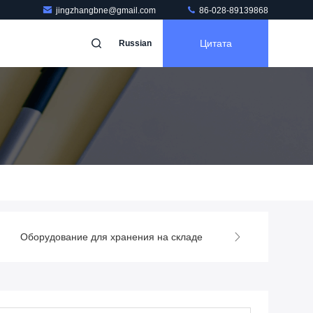
jingzhangbne@gmail.com
86-028-89139868
Цитата
Russian
е для хранения на складе
Машина для упаковки напитков