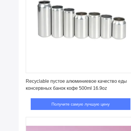
Получите самую лучшую цену
Recyclable пустое алюминиевое качество еды
консервных банок кофе 500ml 16.9oz
Получите самую лучшую цену