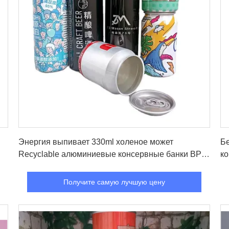
Получите самую лучшую цену
Энергия выпивает 330ml холеное может
Бе
Recyclable алюминиевые консервные банки BPA
ко
свободные
а
Получите самую лучшую цену