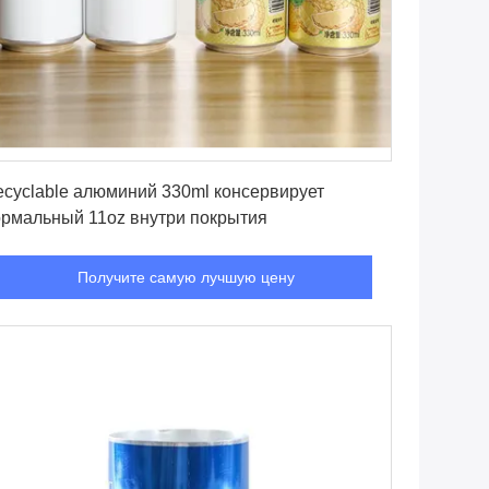
Получите самую лучшую цену
cyclable алюминий 330ml консервирует
ормальный 11oz внутри покрытия
Получите самую лучшую цену