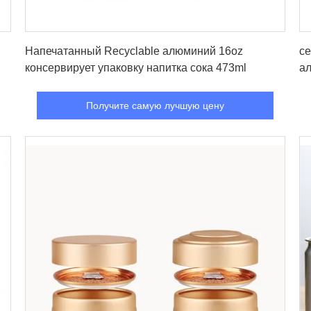
Получите самую лучшую цену
Напечатанный Recyclable алюминий 16oz
се
консервирует упаковку напитка сока 473ml
а
Получите самую лучшую цену