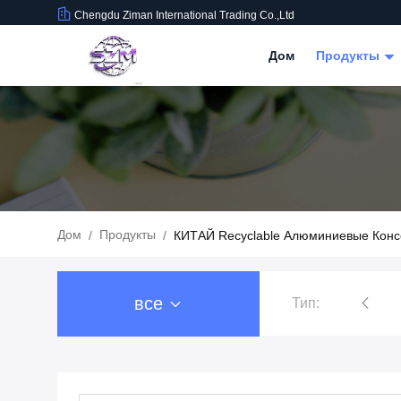
Chengdu Ziman International Trading Co.,Ltd
Дом
Продукты
Дом
Продукты
/
/
КИТАЙ Recyclable Алюминиевые Конс
все
Тип:
Упаковка напитка еды
Алюминиевая у