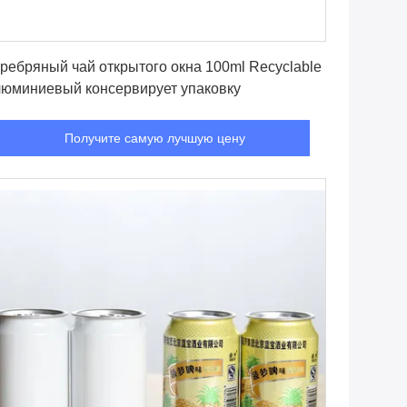
Получите самую лучшую цену
ребряный чай открытого окна 100ml Recyclable
люминиевый консервирует упаковку
Получите самую лучшую цену