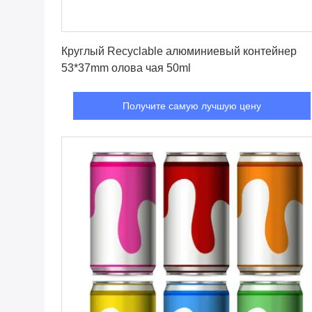
Получите самую лучшую цену
Круглый Recyclable алюминиевый контейнер
53*37mm олова чая 50ml
Получите самую лучшую цену