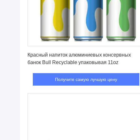
Получите самую лучшую цену
Красный напиток алюминиевых консервных
банок Bull Recyclable упаковывая 11oz
Получите самую лучшую цену