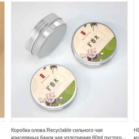
Получите самую лучшую цену
Коробка олова Recyclable сильного чая
HD
консервных банок чая уплотнения 60ml пустого
к