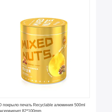
Получите самую лучшую цену
 покрыло печать Recyclable алюминия 500ml
онсервирует 82*100mm