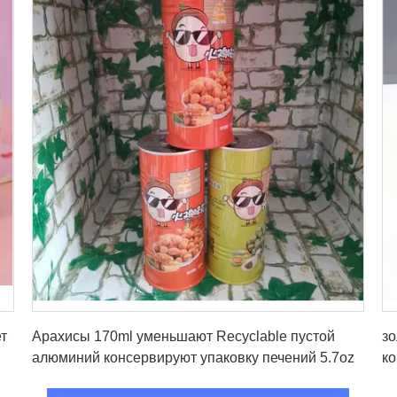
Получите самую лучшую цену
т
Арахисы 170ml уменьшают Recyclable пустой
зо
алюминий консервируют упаковку печений 5.7oz
ко