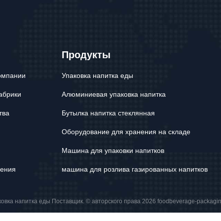
Продукты
омпании
Упаковка напитка еды
абрики
Алюминиевая упаковка напитка
тва
Бутылка напитка стеклянная
Оборудование для хранения на складе
Машина для упаковки напитков
нения
машина для розлива газированных напитков
овка напитка еды Поставщик. © авторского права 2026 foodbeverage-packagi