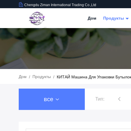
Chengdu Ziman International Trading Co.,Ltd
Дом
Продукты
Дом
Продукты
/
/
КИТАЙ Машина Для Упаковки Бутыло
все
Тип:
Упаковка напитка еды