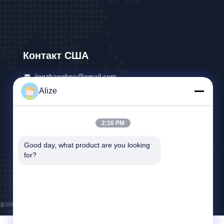
Контакт США
jingzhangbne@gmail.com
Alize
86-028-89139868
Комната no.2104, уровень 21, блок 4, здание 5,
2:16 PM
Guandongstreet No.666, зона Чэнду
высокотехнологичная, Зона свободной
Good day, what product are you looking 
торговли Китая (Сычуань) пилотная
for?
ng.com . Все права защищены.