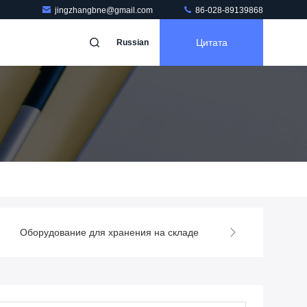
jingzhangbne@gmail.com
86-028-89139868
Цитата
Russian
Оборудование для хранения на складе
Машина для упако