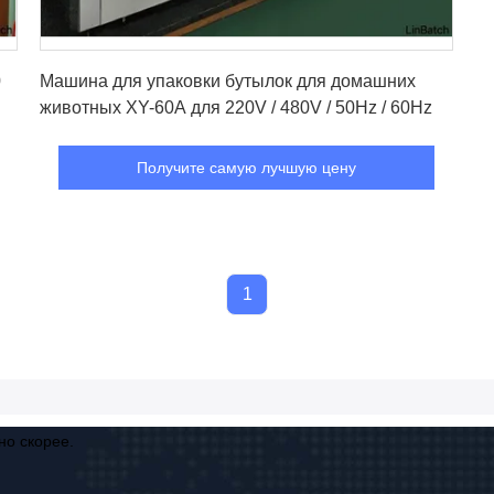
Получите самую лучшую цену
0
Машина для упаковки бутылок для домашних
животных XY-60A для 220V / 480V / 50Hz / 60Hz
Получите самую лучшую цену
1
но скорее.