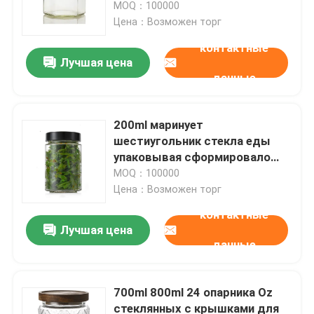
13*13*13cm
MOQ：100000
Цена：Возможен торг
контактные
Лучшая цена
данные
200ml маринует
шестиугольник стекла еды
упаковывая сформировало
стеклянные опарникы 6.7oz
MOQ：100000
Цена：Возможен торг
контактные
Дом
Лучшая цена
данные
Продукты
700ml 800ml 24 опарника Oz
стеклянных с крышками для
Ролики