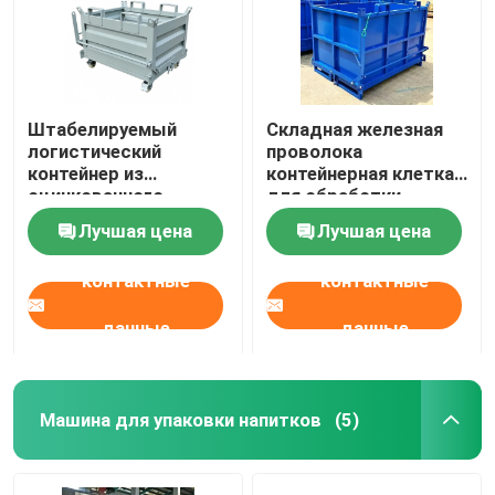
Штабелируемый
Складная железная
логистический
проволока
контейнер из
контейнерная клетка
оцинкованного
для обработки
железа с крышкой
материалов
Лучшая цена
Лучшая цена
контактные
контактные
данные
данные
Машина для упаковки напитков
(5)