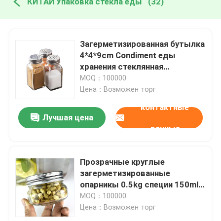
КИТАЙ Упаковка стекла еды
(32)
Загерметизированная бутылка
4*4*9cm Condiment еды
хранения стеклянная
упаковывая
MOQ：100000
Цена：Возможен торг
контактные
Лучшая цена
данные
Прозрачные круглые
загерметизированные
опарникы 0.5kg специи 150ml
хранения белые стеклянные
MOQ：100000
Цена：Возможен торг