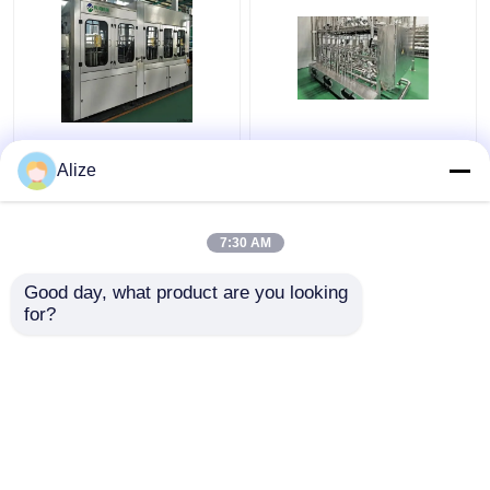
BGF32-8
Ультрачистая
Автоматическая
(асептическая) линия
Alize
машина для упаковки
заполнения 12000-
напитков для
48000BPH
бутылок с функцией
7:30 AM
Лучшая цена
Лучшая цена
накладки
Good day, what product are you looking 
контактные
контактные
for?
данные
данные
Осмотрите больше
Главная страница
Карта сайта