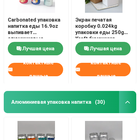
Carbonated упаковка
Экран печатая
напитка еды 16.9oz
коробку 0.024kg
выпивает
упаковки еды 250g
алюминиевые
Kraft бумажную
консервные банки
Лучшая цена
Лучшая цена
500ml
контактные
контактные
данные
данные
Алюминиевая упаковка напитка
(30)