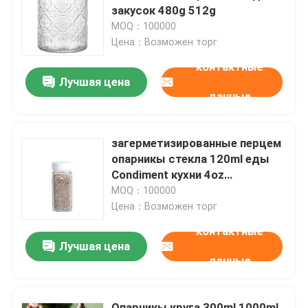
закусок 480g 512g
MOQ：100000
О нас
Цена：Возможен торг
контактные
Лучшая цена
Путешествие фабрики
данные
Проверка качества
загерметизированные перцем
опарникы стекла 120ml еды
Свяжитесь мы
Condiment кухни 4oz
стеклянные упаковывая
MOQ：100000
Цена：Возможен торг
Новости
контактные
Лучшая цена
Упаковка напитка еды
данные
Алюминиевая упаковка напитка
Опарникы круга 300ml 1000ml