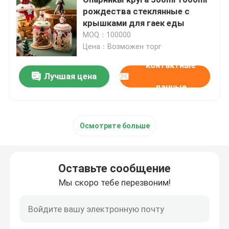
рождества стеклянные с
крышками для гаек еды
Бутылка напитка стеклянная
MOQ：100000
Цена：Возможен торг
Оборудование для хранения на складе
контактные
Лучшая цена
данные
Машина для упаковки напитков
машина для розлива газированных напитков
Осмотрите больше
Алюминиевая банка пива
Оставьте сообщение
Мы скоро тебе перезвоним!
Преформы из ПЭТ-пластика
Упаковка стекла еды