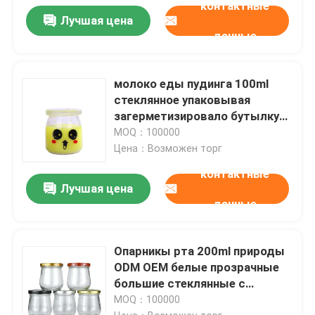
контактные
Лучшая цена
данные
молоко еды пудинга 100ml
стеклянное упаковывая
загерметизировало бутылку
3.4oz хранения
MOQ：100000
Цена：Возможен торг
контактные
Лучшая цена
данные
Опарникы рта 200ml природы
ODM OEM белые прозрачные
большие стеклянные с
крышками
MOQ：100000