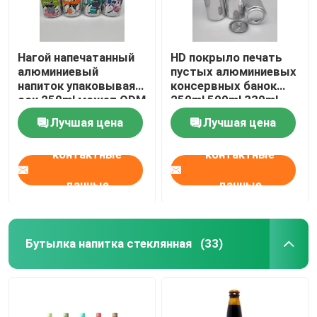
Нагой напечатанный
HD покрыло печать
алюминиевый
пустых алюминиевых
напиток упаковывая
консервных банок
сок 250ml может ODM
250ml 500ml 330ml
OEM
воды
Лучшая цена
Лучшая цена
контактные
контактные
данные
данные
Бутылка напитка стеклянная
(33)