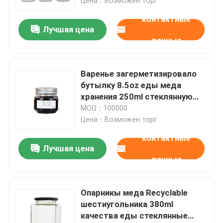
Цена：Возможен торг
контактные
Лучшая цена
данные
Варенье загерметизировало
бутылку 8.5oz еды меда
хранения 250ml стеклянную
упаковывая
MOQ：100000
Цена：Возможен торг
контактные
Лучшая цена
данные
Опарникы меда Recyclable
шестиугольника 380ml
качества еды стеклянные