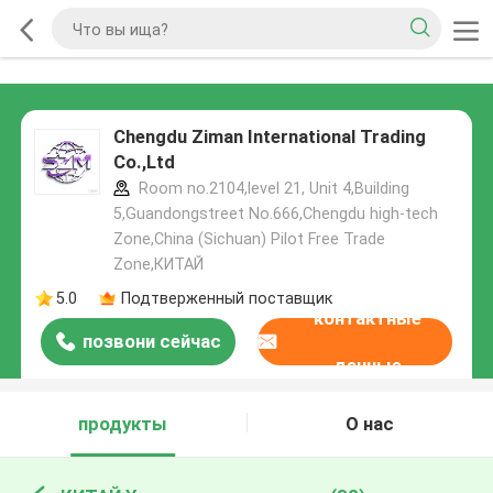
Chengdu Ziman International Trading
Co.,Ltd
Room no.2104,level 21, Unit 4,Building
5,Guandongstreet No.666,Chengdu high-tech
Zone,China (Sichuan) Pilot Free Trade
Zone,КИТАЙ
5.0
Подтверженный поставщик
контактные
позвони сейчас
данные
продукты
О нас