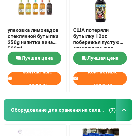
упаковка лимонадов
США потеряли
стеклянной бутылки
бутылку 12oz
250g напитка вина
побережья пустую
500ml
стеклянную для
напитков 355ml
Лучшая цена
Лучшая цена
контактные
контактные
данные
данные
Оборудование для хранения на складе
(7)