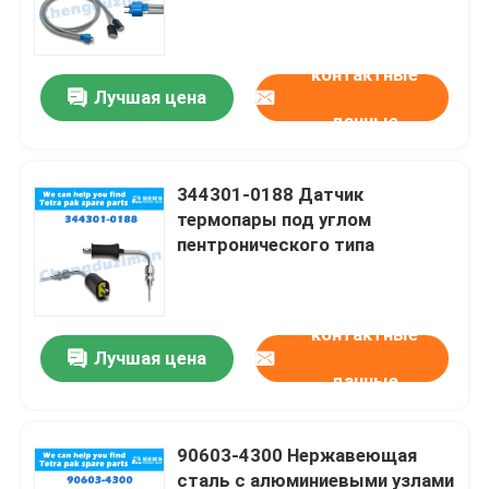
части для обслуживания и
ремонта
контактные
Лучшая цена
данные
344301-0188 Датчик
термопары под углом
пентронического типа
контактные
Дом
Лучшая цена
данные
Продукты
90603-4300 Нержавеющая
сталь с алюминиевыми узлами
Ролики