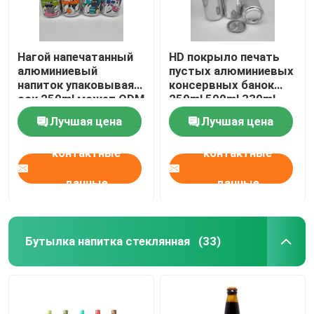
Нагой напечатанный
HD покрыло печать
алюминиевый
пустых алюминиевых
напиток упаковывая
консервных банок
сок 250ml может ODM
250ml 500ml 330ml
OEM
воды
Лучшая цена
Лучшая цена
контактные
контактные
данные
данные
Бутылка напитка стеклянная
(33)