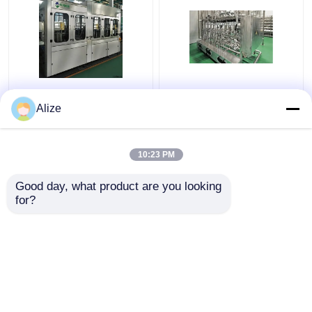
BGF32-8
Ультрачистая
Автоматическая
(асептическая) линия
Alize
машина для упаковки
заполнения 12000-
напитков для
48000BPH
бутылок с функцией
10:23 PM
Лучшая цена
Лучшая цена
накладки
Good day, what product are you looking 
контактные
контактные
for?
данные
данные
Осмотрите больше
Главная страница
Карта сайта