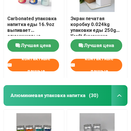
Carbonated упаковка
Экран печатая
напитка еды 16.9oz
коробку 0.024kg
выпивает
упаковки еды 250g
алюминиевые
Kraft бумажную
консервные банки
Лучшая цена
Лучшая цена
500ml
контактные
контактные
данные
данные
Алюминиевая упаковка напитка
(30)