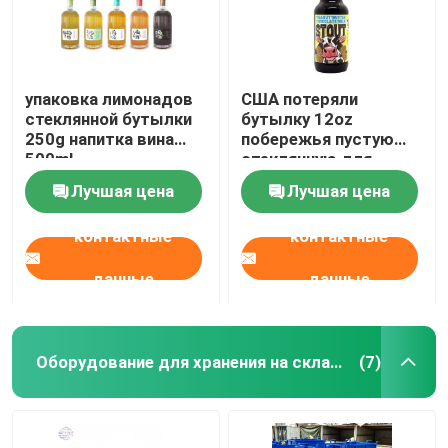
упаковка лимонадов
США потеряли
стеклянной бутылки
бутылку 12oz
250g напитка вина
побережья пустую
500ml
стеклянную для
напитков 355ml
Лучшая цена
Лучшая цена
контактные
контактные
данные
данные
Оборудование для хранения на складе
(7)