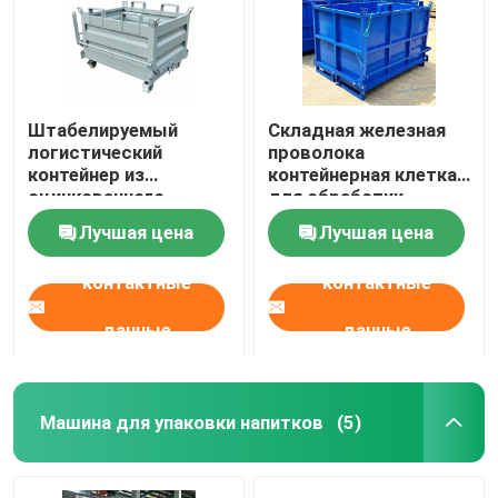
Штабелируемый
Складная железная
логистический
проволока
контейнер из
контейнерная клетка
оцинкованного
для обработки
железа с крышкой
материалов
Лучшая цена
Лучшая цена
контактные
контактные
данные
данные
Машина для упаковки напитков
(5)