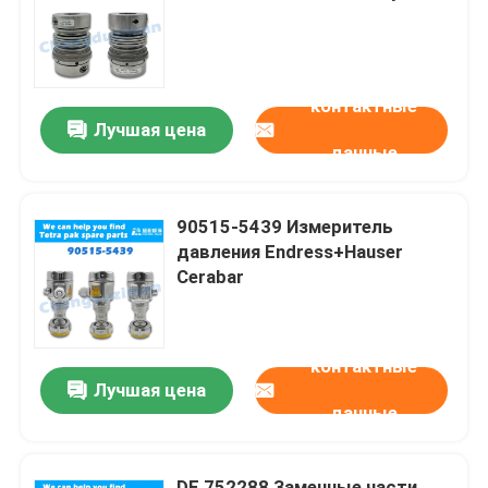
О нас
контактные
Лучшая цена
Путешествие фабрики
данные
Проверка качества
90515-5439 Измеритель
давления Endress+Hauser
Свяжитесь мы
Cerabar
Новости
контактные
Лучшая цена
Упаковка напитка еды
данные
Алюминиевая упаковка напитка
DE 752288 Заменные части