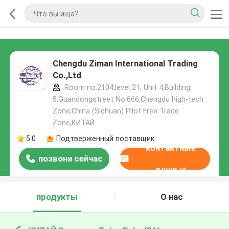
Chengdu Ziman International Trading
Co.,Ltd
Room no.2104,level 21, Unit 4,Building
5,Guandongstreet No.666,Chengdu high-tech
Zone,China (Sichuan) Pilot Free Trade
Zone,КИТАЙ
5.0
Подтверженный поставщик
контактные
позвони сейчас
данные
продукты
О нас