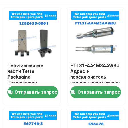
Tetra запасные
FTL31-AA4M3AAWBJ
части Tetra
Адрес +
Packaging
переключатель
Техническое
уровня точки гаузера
обслуживание и
Дом
Отправить запрос
Отправить запрос
ремонт
Продукты
Ролики