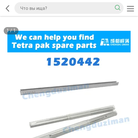
1
/
1