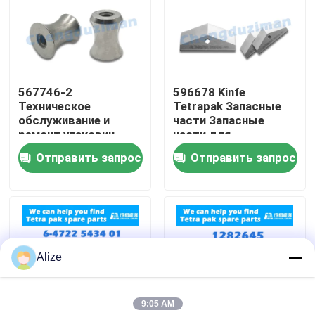
О нас
Путешествие фабрики
567746-2
596678 Kinfe
Техническое
Tetrapak Запасные
обслуживание и
части Запасные
Проверка качества
ремонт упаковки
части для
Tetra
обслуживания и
Отправить запрос
Отправить запрос
ремонта
Свяжитесь мы
Новости
Alize
Упаковка напитка еды
9:05 AM
Алюминиевая упаковка напитка