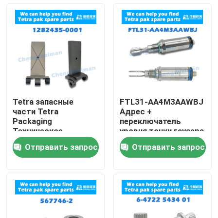
Tetra запасные
FTL31-AA4M3AAWBJ
части Tetra
Адрес +
Packaging
переключатель
Техническое
уровня точки гаузера
обслуживание и
Отправить запрос
Отправить запрос
ремонт
Дом
Продукты
Ролики