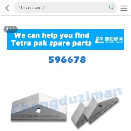
1
/
1