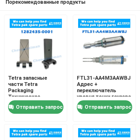
Порекомендованные продукты
Tetra запасные
FTL31-AA4M3AAWBJ
части Tetra
Адрес +
Packaging
переключатель
Техническое
уровня точки гаузера
Дом
обслуживание и
Отправить запрос
Отправить запрос
ремонт
Продукты
Ролики