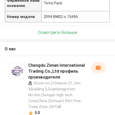
Фирменное наим
Tetra Pack
енование
Номер модели
2094-BM02-s 15A9A
Осмотрите больше
О нас
Chengdu Ziman International
Trading Co.,Ltd профиль
производителя
Room no.2104,level 21, Unit
4,Building 5,Guandongstreet
No.666,Chengdu high-tech
Zone,China (Sichuan) Pilot Free
Trade Zone ,КИТАЙ
5.0