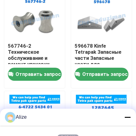
О нас
Путешествие фабрики
567746-2
596678 Kinfe
Техническое
Tetrapak Запасные
Проверка качества
обслуживание и
части Запасные
ремонт упаковки
части для
Tetra
обслуживания и
Отправить запрос
Отправить запрос
Свяжитесь мы
ремонта
Новости
Упаковка напитка еды
Alize
Алюминиевая упаковка напитка