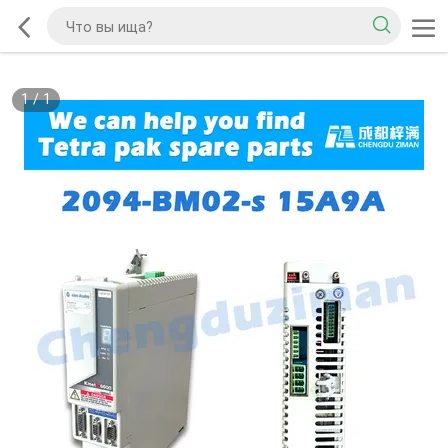
1
/
1