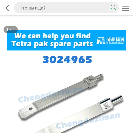
1
/
1