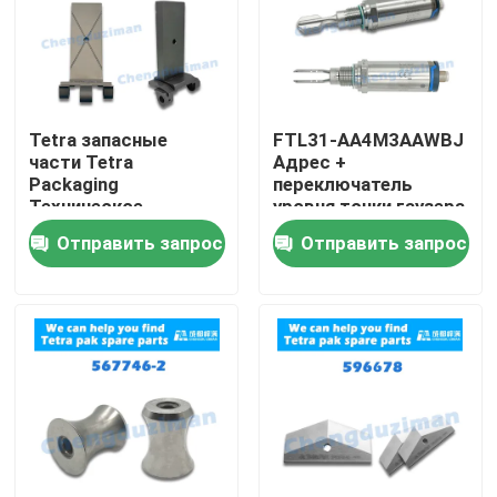
Tetra запасные
FTL31-AA4M3AAWBJ
части Tetra
Адрес +
Packaging
переключатель
Техническое
уровня точки гаузера
обслуживание и
Отправить запрос
Отправить запрос
ремонт
Дом
Продукты
Ролики