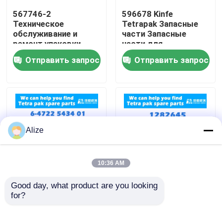
567746-2
596678 Kinfe
Техническое
Tetrapak Запасные
О нас
обслуживание и
части Запасные
ремонт упаковки
части для
Tetra
обслуживания и
Отправить запрос
Отправить запрос
Путешествие фабрики
ремонта
Проверка качества
Свяжитесь мы
Alize
Новости
10:36 AM
Упаковка напитка еды
Good day, what product are you looking 
6-4722 9247 01 6-
1282645 Kinfe
for?
4323 0000 06
Tetrapak Запчасти
5945950-0122 Tetra
Алюминиевая упаковка напитка
Packaging