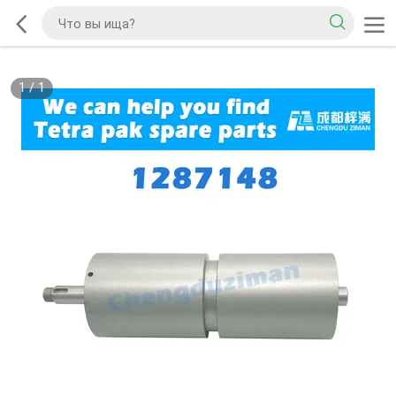
1
/
1