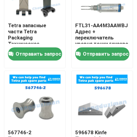
Tetra запасные
FTL31-AA4M3AAWBJ
части Tetra
Адрес +
Packaging
переключатель
Техническое
уровня точки гаузера
обслуживание и
Отправить запрос
Отправить запрос
ремонт
Дом
Продукты
567746-2
596678 Kinfe
Ролики