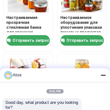
О нас
Настраиваемая
Настраиваемое
прозрачная
оборудование для
стеклянная банка
уплотнения упаковки
Путешествие фабрики
для хранения,
пищевых продуктов
стеклянная бутылка
защищает от
Отправить запрос
Отправить запрос
для соуса из икры,
загрязнения
Проверка качества
стеклянная бутылка
с алюминиевой
крышкой,
Свяжитесь мы
запечатанная банка
Alize
Новости
Упаковка напитка еды
9:41 PM
Good day, what product are you looking 
Конфигурированная
500 мл емкости
Алюминиевая упаковка напитка
for?
упаковочная коробка
пищевая стеклянная