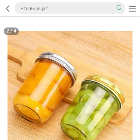
2
/
4