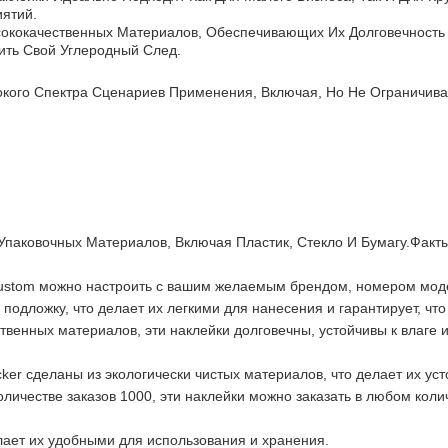
ятий.
ококачественных Материалов, Обеспечивающих Их Долговечность 
ть Свой Углеродный След.
окого Спектра Сценариев Применения, Включая, Но Не Ограничива
Упаковочных Материалов, Включая Пластик, Стекло И Бумагу.факты
ustom можно настроить с вашим желаемым брендом, номером мод
дложку, что делает их легкими для нанесения и гарантирует, что 
твенных материалов, эти наклейки долговечны, устойчивы к влаге 
cker сделаны из экологически чистых материалов, что делает их у
ичестве заказов 1000, эти наклейки можно заказать в любом коли
лает их удобными для использования и хранения.