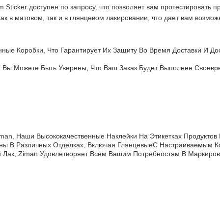
m Sticker доступен по запросу, что позволяет вам протестировать 
ак в матовом, так и в глянцевом лакировании, что дает вам возмож
онные Коробки, Что Гарантирует Их Защиту Во Время Доставки И Д
, Вы Можете Быть Уверены, Что Ваш Заказ Будет Выполнен Своевр
iman, Наши Высококачественные Наклейки На Этикетках Продуктов
ны В Различных Отделках, Включая ГлянцевыеС Настраиваемым К
 Лак, Ziman Удовлетворяет Всем Вашим Потребностям В Маркиров