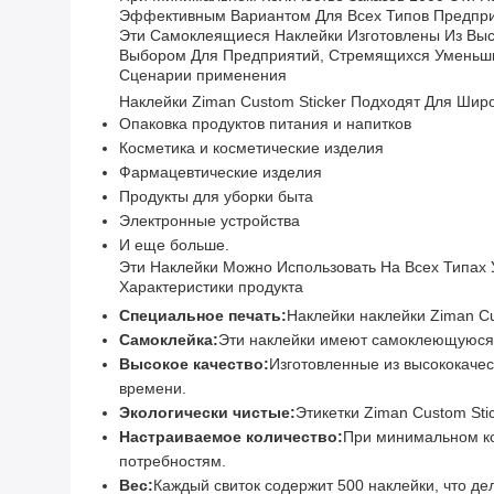
Эффективным Вариантом Для Всех Типов Предпри
Эти Самоклеящиеся Наклейки Изготовлены Из Выс
Выбором Для Предприятий, Стремящихся Уменьши
Сценарии применения
Наклейки Ziman Custom Sticker Подходят Для Шир
Опаковка продуктов питания и напитков
Косметика и косметические изделия
Фармацевтические изделия
Продукты для уборки быта
Электронные устройства
И еще больше.
Эти Наклейки Можно Использовать На Всех Типах 
Характеристики продукта
Специальное печать:
Наклейки наклейки Ziman C
Самоклейка:
Эти наклейки имеют самоклеющуюся по
Высокое качество:
Изготовленные из высококачес
времени.
Экологически чистые:
Этикетки Ziman Custom Sti
Настраиваемое количество:
При минимальном кол
потребностям.
Вес:
Каждый свиток содержит 500 наклейки, что де