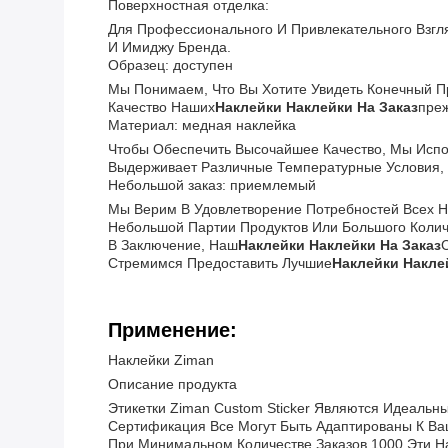
Поверхностная отделка:
Для Профессионального И Привлекательного Взгл
И Имиджу Бренда.
Образец: доступен
Мы Понимаем, Что Вы Хотите Увидеть Конечный П
Качество Наших
Наклейки Наклейки На Заказ
Пре
Материал: медная наклейка
Чтобы Обеспечить Высочайшее Качество, Мы Исп
Выдерживает Различные Температурные Условия, 
Небольшой заказ: приемлемый
Мы Верим В Удовлетворение Потребностей Всех Н
Небольшой Партии Продуктов Или Большого Количе
В Заключение, Наш
Наклейки Наклейки На Заказ
Стремимся Предоставить Лучшие
Наклейки Накле
Применение:
Наклейки Ziman
Описание продукта
Этикетки Ziman Custom Sticker Являются Идеаль
Сертификация Все Могут Быть Адаптированы К В
При Минимальном Количестве Заказов 1000 Эти На