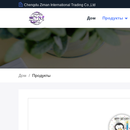
Chengdu Ziman International Trading Co.,Ltd
Дом
Продукты
Дом
/
Продукты