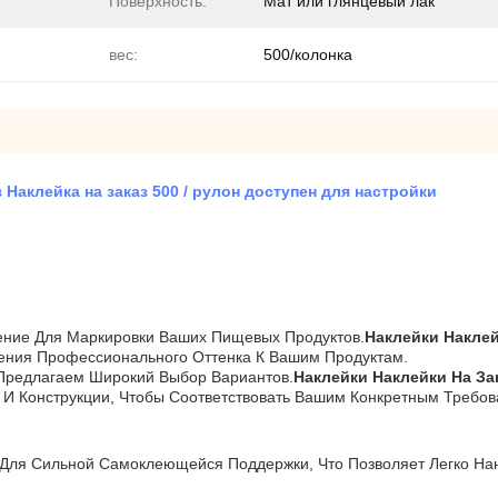
Поверхность:
Мат или глянцевый лак
вес:
500/колонка
 Наклейка на заказ 500 / рулон доступен для настройки
ение Для Маркировки Ваших Пищевых Продуктов.
Наклейки Наклей
ения Профессионального Оттенка К Вашим Продуктам.
Предлагаем Широкий Выбор Вариантов.
Наклейки Наклейки На За
И Конструкции, Чтобы Соответствовать Вашим Конкретным Требов
Для Сильной Самоклеющейся Поддержки, Что Позволяет Легко Нан