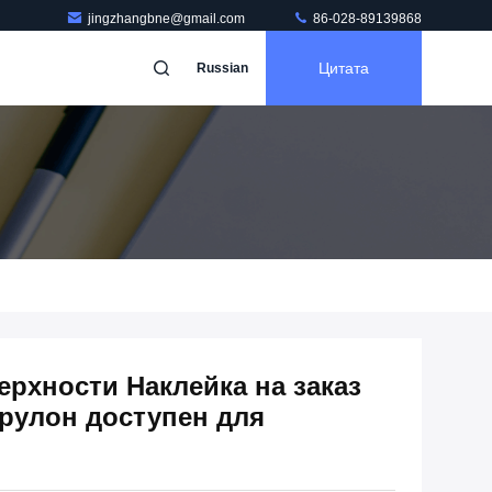
jingzhangbne@gmail.com
86-028-89139868
Цитата
Russian
ерхности Наклейка на заказ
/ рулон доступен для