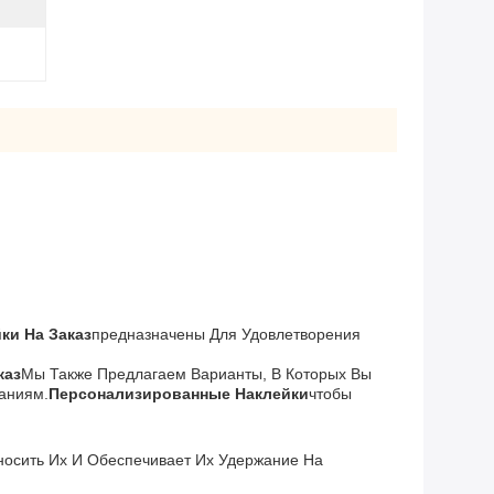
ки На Заказ
Предназначены Для Удовлетворения
каз
Мы Также Предлагаем Варианты, В Которых Вы
аниям.
Персонализированные Наклейки
Чтобы
осить Их И Обеспечивает Их Удержание На