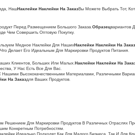
яда, Наш
Наклейки Наклейки На Заказ
Вы Можете Выбрать Тот, Ко
родукт Перед Размещением Большого Заказа.
Образец
Вариантов Д
жде Чем Совершить Оптовую Покупку.
ользуем Медное Наклейки Для Наших
Наклейки Наклейки На Зака
Что Делает Его Идеальным Для Маркировки Продуктов Питания.
аших Клиентов, Больших Или Малых.
Наклейки Наклейки На Зака
ства, У Нас Есть Все Для Вас.
С Нашими Высококачественными Материалами, Различными Вариа
йки На Заказ
Для Ваших Продуктов.
ным Решением Для Маркировки Продуктов В Различных Отраслях П
ашим Конкретным Потребностям.
клейки Идеально Подходят Как Для Малого Бизнеса, Так И Для Кр