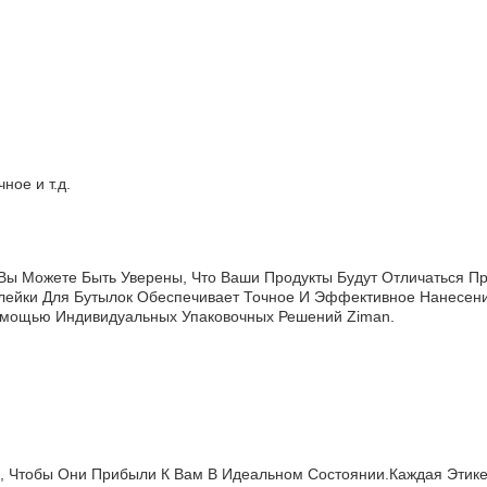
ное и т.д.
Вы Можете Быть Уверены, Что Ваши Продукты Будут Отличаться 
ейки Для Бутылок Обеспечивает Точное И Эффективное Нанесени
Помощью Индивидуальных Упаковочных Решений Ziman.
, Чтобы Они Прибыли К Вам В Идеальном Состоянии.Каждая Этик