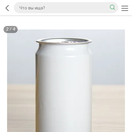
2
/
4