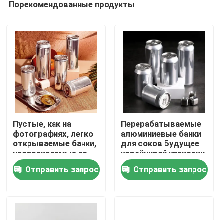
Порекомендованные продукты
Пустые, как на
Перерабатываемые
фотографиях, легко
алюминиевые банки
открываемые банки,
для соков Будущее
настраиваемые по
устойчивой упаковки
Дом
вашим требованиям.
Отправить запрос
Отправить запрос
Продукты
Ролики