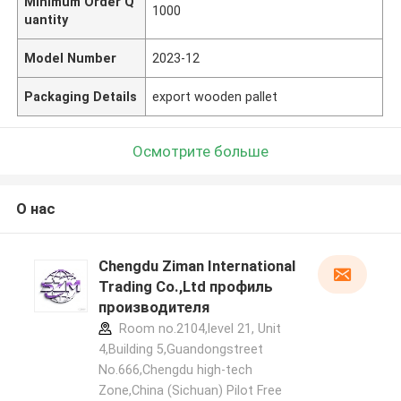
Minimum Order Q
1000
uantity
Model Number
2023-12
Packaging Details
export wooden pallet
Осмотрите больше
О нас
Chengdu Ziman International
Trading Co.,Ltd профиль
производителя
Room no.2104,level 21, Unit
4,Building 5,Guandongstreet
No.666,Chengdu high-tech
Zone,China (Sichuan) Pilot Free