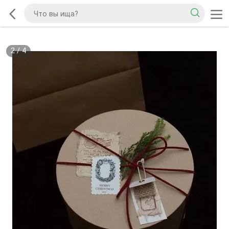
2
/
4