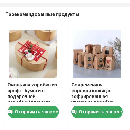
Порекомендованные продукты
Овальная коробка из
Современная
крафт-бумаги с
коровая кожица
Дом
подарочной
гофрированная
коробкой вручную,
упаковка коробка
коробка с печеньем,
медная фруктовая
Продукты
Отправить запрос
Отправить запрос
коробка с
коробка на заказ
конфетами, коробка
логотип
для пекарни, коробка
Ролики