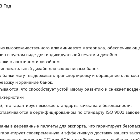
В Год
 из высококачественного алюминиевого материала, обеспечивающег
ен в пустом виде для индивидуальной печати и дизайна.
анки с логотипом и дизайном.
ивлекательный дизайн для своих пивных банок.
 банки могут выдерживать транспортировку и обращение с легкост
евозку и хранение банок.
ываются, что способствует устойчивому развитию и снижает возде
актеристики
 что гарантирует высокие стандарты качества и безопасности.
отавливаются в сертифицированном по стандарту ISO 9001 заводе,
аны в деревянные паллеты для экспорта, что гарантирует безопас
о гарантирует своевременную и эффективную доставку вашего заказ
зведена с помощью T/T или ACH, что обеспечивает удобство и гиб