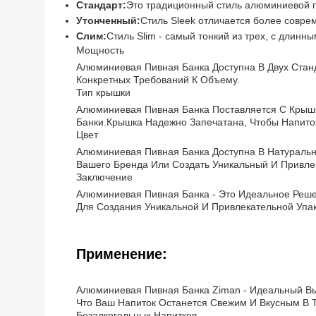
Стандарт:
Это традиционный стиль алюминиевой пи
Утонченный:
Стиль Sleek отличается более совр
Слим:
Стиль Slim - самый тонкий из трех, с длин
Мощность
Алюминиевая Пивная Банка Доступна В Двух Стан
Конкретных Требований К Объему.
Тип крышки
Алюминиевая Пивная Банка Поставляется С Крышк
Банки.Крышка Надежно Запечатана, Чтобы Напито
Цвет
Алюминиевая Пивная Банка Доступна В Натуральн
Вашего Бренда Или Создать Уникальный И Привле
Заключение
Алюминиевая Пивная Банка - Это Идеальное Реше
Для Создания Уникальной И Привлекательной Упа
Применение:
Алюминиевая Пивная Банка Ziman - Идеальный Выб
Что Ваш Напиток Останется Свежим И Вкусным В 
Безалкогольных Напитков.