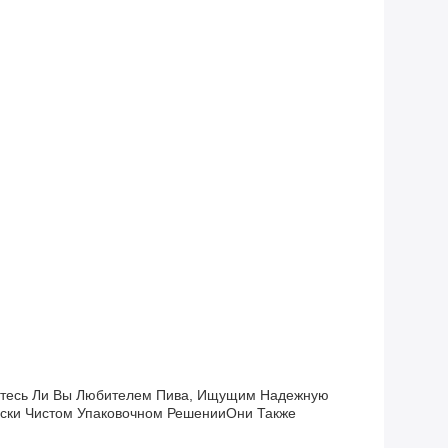
яетесь Ли Вы Любителем Пива, Ищущим Надежную
ески Чистом Упаковочном РешенииОни Также