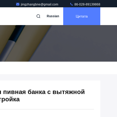
jingzhangbne@gmail.com
86-028-89139868
Цитата
Russian
 пивная банка с вытяжной
тройка