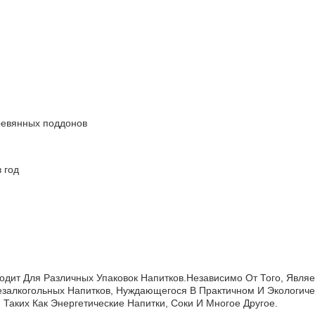
ревянных поддонов
 год
дит Для Различных Упаковок Напитков.Независимо От Того, Явл
езалкогольных Напитков, Нуждающегося В Практичном И Экологич
 Таких Как Энергетические Напитки, Соки И Многое Другое.