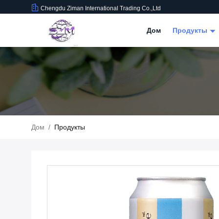
Chengdu Ziman International Trading Co.,Ltd
Дом
Продукты
Дом
/
Продукты