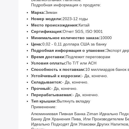
Подробная информация о продукте:
Марка:
Зиман
Номер модели:
2023-12 годы
Место происхождения:
Китай
Сертификация:
Отчет SGS, ISO 9001
Минимальное количество заказа:
10000
Цена:
0,02 - 0,11 доллара США за банку
Подробная информация о упаковке:
Экспорт де
Время доставки:
Подлежит переговорам
Условия оплаты:
По Т/Т или ACH
Способность к поставкам:
10 миллиардов банок в
Устойчивый к коррозии:
- Да, конечно.
Складывается:
- Да, конечно.
Прочный:
- Да, конечно.
Перерабатываемая:
- Да, конечно.
Тип крышки:
Вытянуть вкладку
Применение:
Алюминиевая Пивная Банка Ziman Идеально Подхо
Банку Для Хранения Пива, Или Производителем Б
Идеально Подходят Для Упаковки Других Напитков,