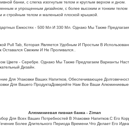
вной банки, с слегка изогнутым телом и круглым верхом и дном.
еменным и упрощенным дизайном, с более высоким и тонким телом
ным и стройным телом и маленькой плоской крышкой.
дартных Емкостях - 500 Мл И 330 Мл. Однако Мы Также Предлага
ой Pull Tab, Которая Является Удобным И Простым В Использован
к Оставался Свежим И Не Проливался..
ом Цвете - Серебре. Однако Мы Также Предлагаем Варианты Наст
кательный Дизайн.
ние Для Упаковки Ваших Напитков, Обеспечивающее Долговечность
ковки Для Вашего ПродуктаДоверяйте Нам Все Ваши Алюминиевые
Алюминиевая пивная банка - Ziman
ор Для Всех Ваших Потребностей В Упаковке Напитков.С Его Корр
Течение Более Длительного Периода Времени.что Делает Его Ид