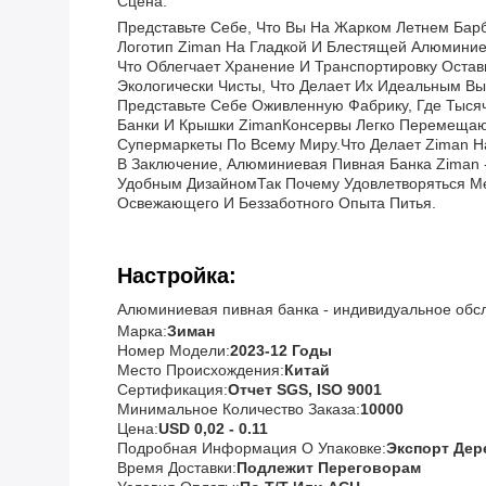
Сцена:
Представьте Себе, Что Вы На Жарком Летнем Барб
Логотип Ziman На Гладкой И Блестящей Алюминиев
Что Облегчает Хранение И Транспортировку Остав
Экологически Чисты, Что Делает Их Идеальным В
Представьте Себе Оживленную Фабрику, Где Тыс
Банки И Крышки ZimanКонсервы Легко Перемещают
Супермаркеты По Всему Миру.что Делает Ziman Н
В Заключение, Алюминиевая Пивная Банка Ziman -
Удобным ДизайномТак Почему Удовлетворяться М
Освежающего И Беззаботного Опыта Питья.
Настройка:
Алюминиевая пивная банка - индивидуальное обс
Марка:
Зиман
Номер Модели:
2023-12 Годы
Место Происхождения:
Китай
Сертификация:
Отчет SGS, ISO 9001
Минимальное Количество Заказа:
10000
Цена:
USD 0,02 - 0.11
Подробная Информация О Упаковке:
Экспорт Де
Время Доставки:
Подлежит Переговорам