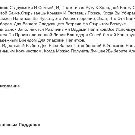
екю С Друзьями И Семьей, И, Подтягивая Руку К Холодной Банку 
ой Бачке.Открываешь Крышку И Глотаешь.Позже, Когда Вы Убирае
шихся Напитков.Вы Чувствуете Удовлетворение, Зная, Что Эти Бан
ыбором Для Вашего Следующего Встречи На Открытом Воздухе.
ячи Банок Заполняются Различными Видами Напитков.Все Использ
ся По Производственной Линии Благодаря Своей Легкой Конструк
адежным Брендом Для Упаковки Напитков.
 Идеальный Выбор Для Всех Ваших Потребностей В Упаковке Напи
еньшим Количеством, Когда Можно Получить Лучшее?Выберите А
луживание
ревянных Поддонов