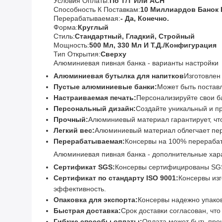
Условия Оплаты:
По Т/Т Или ACH
Способность К Поставкам:
10 Миллиардов Банок 
Перерабатываемая:
- Да, Конечно.
Форма:
Круглый
Стиль:
Стандартный, Гладкий, Стройный
Мощность:
500 Мл, 330 Мл И Т.д./Конфигурация
Тип Открытия:
Сверху
Алюминиевая пивная банка - варианты настройки
Алюминиевая бутылка для напитков
Изготовлен
Пустые алюминиевые банки:
Может быть поставл
Настраиваемая печать:
Персонализируйте свои б
Персональный дизайн:
Создайте уникальный и пр
Прочный:
Алюминиевый материал гарантирует, что
Легкий вес:
Алюминиевый материал облегчает пер
Перерабатываемая:
Консервы на 100% перерабат
Алюминиевая пивная банка - дополнительные хар
Сертификат SGS:
Консервы сертифицированы SGS,
Сертификат по стандарту ISO 9001:
Консервы изг
эффективность.
Опаковка для экспорта:
Консервы надежно упаков
Быстрая доставка:
Срок доставки согласован, чт
Гибкие способы оплаты:
Оплата может быть прои