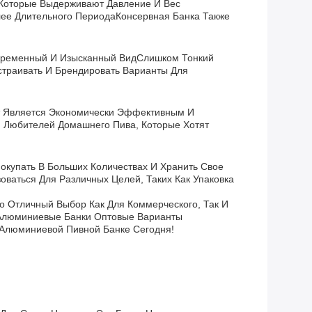
 Которые Выдерживают Давление И Вес
лее Длительного ПериодаКонсервная Банка Также
Современный И Изысканный ВидСлишком Тонкий
страивать И Брендировать Варианты Для
т Является Экономически Эффективным И
я Любителей Домашнего Пива, Которые Хотят
окупать В Больших Количествах И Хранить Свое
аться Для Различных Целей, Таких Как Упаковка
 Отличный Выбор Как Для Коммерческого, Так И
 Алюминиевые Банки Оптовые Варианты
Алюминиевой Пивной Банке Сегодня!