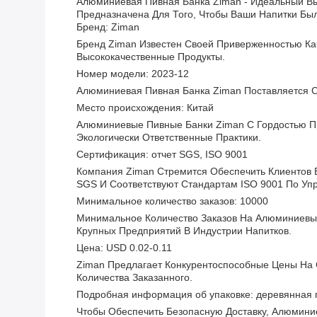
Алюминиевая Пивная Банка Ziman - Идеальный Выб
Предназначена Для Того, Чтобы Ваши Напитки Бы
Бренд: Ziman
Бренд Ziman Известен Своей Приверженностью Ка
Высококачественные Продукты.
Номер модели: 2023-12
Алюминиевая Пивная Банка Ziman Поставляется С
Место происхождения: Китай
Алюминиевые Пивные Банки Ziman С Гордостью Пр
Экологически Ответственные Практики.
Сертификация: отчет SGS, ISO 9001
Компания Ziman Стремится Обеспечить Клиентов
SGS И Соответствуют Стандартам ISO 9001 По Уп
Минимальное количество заказов: 10000
Минимальное Количество Заказов На Алюминиевые
Крупных Предприятий В Индустрии Напитков.
Цена: USD 0.02-0.11
Ziman Предлагает Конкурентоспособные Цены На 
Количества Заказанного.
Подробная информация об упаковке: деревянная 
Чтобы Обеспечить Безопасную Доставку, Алюмини