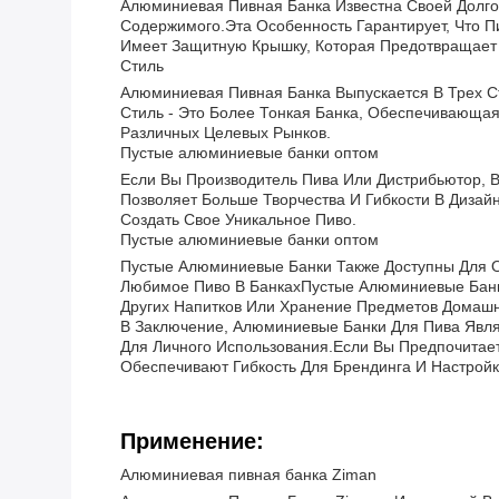
Алюминиевая Пивная Банка Известна Своей Долго
Содержимого.Эта Особенность Гарантирует, Что 
Имеет Защитную Крышку, Которая Предотвращает 
Стиль
Алюминиевая Пивная Банка Выпускается В Трех С
Стиль - Это Более Тонкая Банка, Обеспечивающа
Различных Целевых Рынков.
Пустые алюминиевые банки оптом
Если Вы Производитель Пива Или Дистрибьютор,
Позволяет Больше Творчества И Гибкости В Диза
Создать Свое Уникальное Пиво.
Пустые алюминиевые банки оптом
Пустые Алюминиевые Банки Также Доступны Для О
Любимое Пиво В БанкахПустые Алюминиевые Банки
Других Напитков Или Хранение Предметов Домашн
В Заключение, Алюминиевые Банки Для Пива Явля
Для Личного Использования.Если Вы Предпочитае
Обеспечивают Гибкость Для Брендинга И Настро
Применение:
Алюминиевая пивная банка Ziman