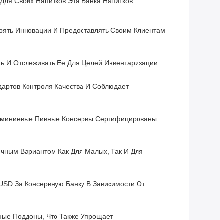
Для Своих Напитков.Эта Банка Напитков
рять Инновации И Предоставлять Своим Клиентам
ь И Отслеживать Ее Для Целей Инвентаризации.
дартов Контроля Качества И Соблюдает
люминиевые Пивные Консервы Сертифицированы
ичным Вариантом Как Для Малых, Так И Для
USD За Консервную Банку В Зависимости От
ные Поддоны, Что Также Упрощает