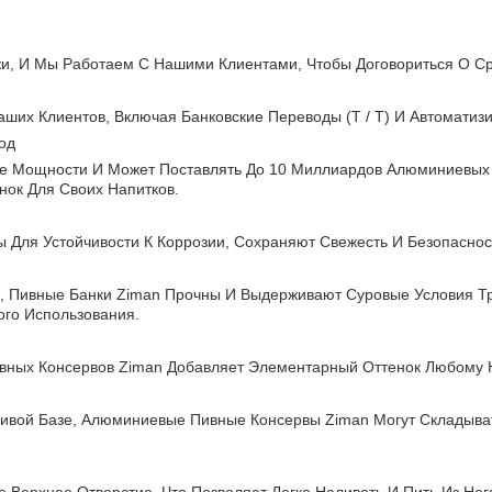
и, И Мы Работаем С Нашими Клиентами, Чтобы Договориться О Сро
ших Клиентов, Включая Банковские Переводы (T / T) И Автоматиз
од
 Мощности И Может Поставлять До 10 Миллиардов Алюминиевых Пи
нок Для Своих Напитков.
Для Устойчивости К Коррозии, Сохраняют Свежесть И Безопаснос
, Пивные Банки Ziman Прочны И Выдерживают Суровые Условия Тр
го Использования.
ных Консервов Ziman Добавляет Элементарный Оттенок Любому Н
ивой Базе, Алюминиевые Пивные Консервы Ziman Могут Складыват