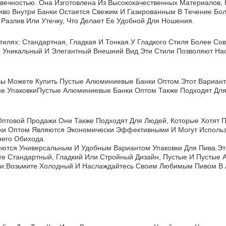
вечностью. Она Изготовлена Из Высококачественных Материалов,
Пиво Внутри Банки Остается Свежим И Газированным В Течение Бо
Разлив Или Утечку, Что Делает Ее Удобной Для Ношения.
тилях: Стандартная, Гладкая И Тонкая.У Гладкого Стиля Более 
я Уникальный И Элегантный Внешний Вид.Эти Стили Позволяют На
 Вы Можете Купить Пустые Алюминиевые Банки Оптом.Этот Вариан
йне УпаковкиПустые Алюминиевые Банки Оптом Также Подходят Дл
птовой Продажи.Они Также Подходят Для Людей, Которые Хотят П
 Оптом Являются Экономически Эффективными И Могут Использов
его Обихода.
ются Универсальным И Удобным Вариантом Упаковки Для Пива.Это
те Стандартный, Гладкий Или Стройный Дизайн, Пустые И Пустые
йки.Возьмите Холодный И Наслаждайтесь Своим Любимым Пивом В 