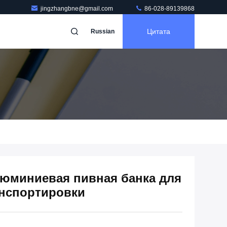
jingzhangbne@gmail.com
86-028-89139868
Цитата
Russian
люминиевая пивная банка для
анспортировки