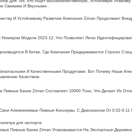
ор Для Тех, Кто Ищет Высококачественную, Устойчивую Упаковку 
ли Свежими И Вкусными..
честву И Устойчивому Развитию.Компания Ziman Продолжает Внед
 Номером Модели 2023-12, Что Позволяет Легко Идентифицироват
оизводятся В Китае, Где Компания Придерживается Строгих Стан
 Безопасными И Качественными Продуктами. Вот Почему Наши А
равлению Качеством.
 Пивные Банки Ziman Составляет 10000 Тонн, Что Делает Их Отл
Свои Алюминиевые Пивные Консервы, С Диапазоном От 0.02-0.11 
палитра для экспорта
евые Пивные Банки Ziman Упаковываются На Экспортные Деревян