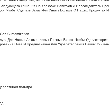
ерхнее Отверстие, Что Позволяет Легко Наливать И Пить Из Нег
 Следующего Решения По Упаковке Напитков И Наслаждайтесь Пре
ня, Чтобы Сделать Заказ Или Узнать Больше О Наших Продуктах И 
Can Customization
луги Для Наших Алюминиевых Пивных Банок, Чтобы Удовлетворит
рования Пива И Предназначен Для Удовлетворения Ваших Уникал
деревянная палитра
од