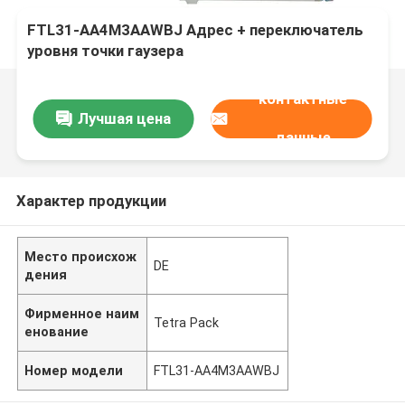
FTL31-AA4M3AAWBJ Адрес + переключатель
уровня точки гаузера
контактные
Лучшая цена
данные
Характер продукции
Место происхож
DE
дения
Фирменное наим
Tetra Pack
енование
Номер модели
FTL31-AA4M3AAWBJ