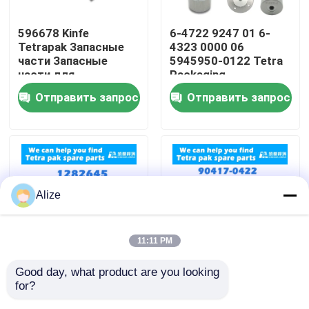
596678 Kinfe
6-4722 9247 01 6-
О нас
Tetrapak Запасные
4323 0000 06
части Запасные
5945950-0122 Tetra
части для
Packaging
Путешествие фабрики
обслуживания и
Содержание и
Отправить запрос
Отправить запрос
ремонта
ремонт упаковки
Проверка качества
Свяжитесь мы
Alize
Новости
11:11 PM
Упаковка напитка еды
Good day, what product are you looking 
1282645 Kinfe
90417-0422
for?
Tetrapak Запчасти
Временный
Алюминиевая упаковка напитка
пояс;Тетра Услуги по