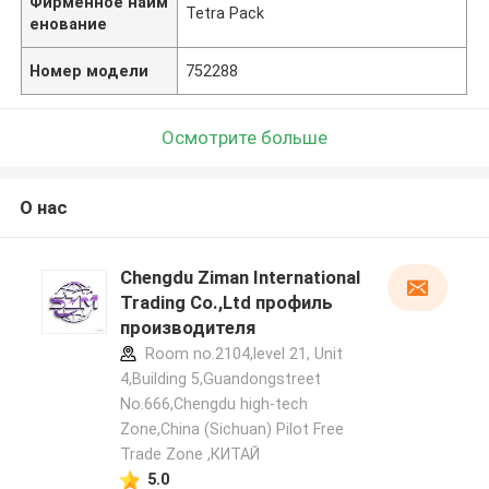
Фирменное наим
Tetra Pack
енование
Номер модели
752288
Осмотрите больше
О нас
Chengdu Ziman International
Trading Co.,Ltd профиль
производителя
Room no.2104,level 21, Unit
4,Building 5,Guandongstreet
No.666,Chengdu high-tech
Zone,China (Sichuan) Pilot Free
Trade Zone ,КИТАЙ
5.0