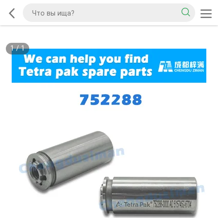
1
/
1