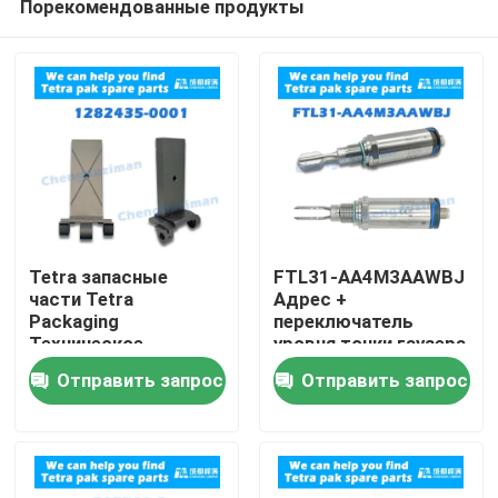
Порекомендованные продукты
Tetra запасные
FTL31-AA4M3AAWBJ
части Tetra
Адрес +
Packaging
переключатель
Техническое
уровня точки гаузера
Дом
обслуживание и
Отправить запрос
Отправить запрос
ремонт
Продукты
Ролики