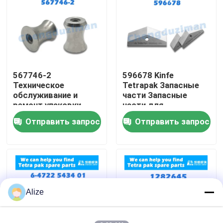
О нас
Путешествие фабрики
567746-2
596678 Kinfe
Техническое
Tetrapak Запасные
Проверка качества
обслуживание и
части Запасные
ремонт упаковки
части для
Tetra
обслуживания и
Отправить запрос
Отправить запрос
Свяжитесь мы
ремонта
Новости
Упаковка напитка еды
Alize
Алюминиевая упаковка напитка