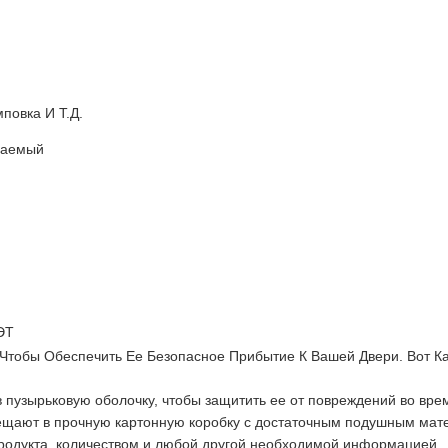
повка И Т.д.
ваемый
ЭТ
 Чтобы Обеспечить Ее Безопасное Прибытие К Вашей Двери. Вот 
 пузырьковую оболочку, чтобы защитить ее от повреждений во вре
ают в прочную картонную коробку с достаточным подушным мате
родукта, количеством и любой другой необходимой информацией.