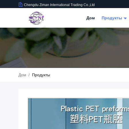
Chengdu Ziman International Trading Co.,Ltd
Дом
Продукты
Дом
/
Продукты