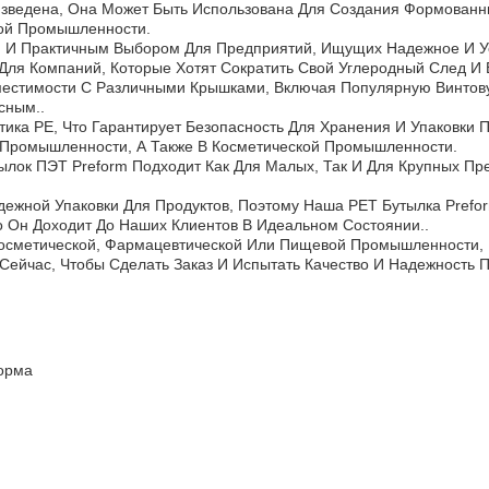
зведена, Она Может Быть Использована Для Создания Формованн
ой Промышленности.
ым И Практичным Выбором Для Предприятий, Ищущих Надежное И У
ля Компаний, Которые Хотят Сократить Свой Углеродный След И 
естимости С Различными Крышками, Включая Популярную Винтову
сным..
ика PE, Что Гарантирует Безопасность Для Хранения И Упаковки
Промышленности, А Также В Косметической Промышленности.
ылок ПЭТ Preform Подходит Как Для Малых, Так И Для Крупных 
ежной Упаковки Для Продуктов, Поэтому Наша PET Бутылка Prefo
о Он Доходит До Наших Клиентов В Идеальном Состоянии..
В Косметической, Фармацевтической Или Пищевой Промышленности,
Сейчас, Чтобы Сделать Заказ И Испытать Качество И Надежность П
форма