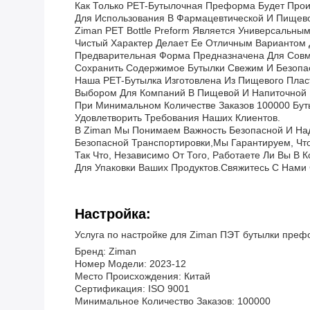
Как Только PET-Бутылочная Преформа Будет Прои
Для Использования В Фармацевтической И Пищев
Ziman PET Bottle Preform Является Универсальн
Чистый Характер Делает Ее Отличным Вариантом Д
Предварительная Форма Предназначена Для Совм
Сохранить Содержимое Бутылки Свежим И Безопа
Наша PET-Бутылка Изготовлена Из Пищевого Пласт
Выбором Для Компаний В Пищевой И Напиточной 
При Минимальном Количестве Заказов 100000 Бут
Удовлетворить Требования Наших Клиентов.
В Ziman Мы Понимаем Важность Безопасной И Над
Безопасной Транспортировки,Мы Гарантируем, Чт
Так Что, Независимо От Того, Работаете Ли Вы 
Для Упаковки Ваших Продуктов.Свяжитесь С Нами 
Настройка:
Услуга по настройке для Ziman ПЭТ бутылки пре
Бренд: Ziman
Номер Модели: 2023-12
Место Происхождения: Китай
Сертификация: ISO 9001
Минимальное Количество Заказов: 100000