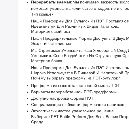
Перерабатываемая:
Мы понимаем важность эколо
помогает уменьшить количество отходов, но и спо
Тип крышек
Наши Преформы Для Бутылок Из ПЭТ Поставляются
Идеальными Для Различных Видов Напитков..
Материал ошейника
Наши Предварительные Формы Доступны В Двух Ма
Экологически чистые
Мы Стремимся Уменьшить Наш Углеродный След И
Уменьшить Свое Воздействие На Окружающую Сре
Материал банка
Наши Преформы Для Бутылок Из ПЭТ Изготовлены
Широко Используется В Пищевой И Напиточной П
Почему выбирать преформы из ПЭТ-бутылок?
Преформа из высококачественной смолы ПЭТ
Варианты переработанной ПЭТ-предформы
Доступно настройка формы ПЭТ
Специализация в области формования напитков
Экологически чистое упаковочное решение
Выберите PET Bottle Preform Для Всех Ваших По
Среду.