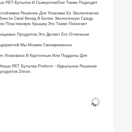
ых PET-Бутылок.и СывороткиОни Также Подходят
стойчивое Решение Для Упаковки.Ее Экологически
Внести Свой Вклад В Более Экологичную Среду.
ю Пластиковую Крышку.Это Также Помогает
 Пищевых Продуктов.Это Делает Его Отличным
Предприятий.мы Можем Своевременно
rm Упакована В Картонные Или Поддоны Для
 Наша PET Бутылка Preform - Идеальное Решение
родуктов Ziman.