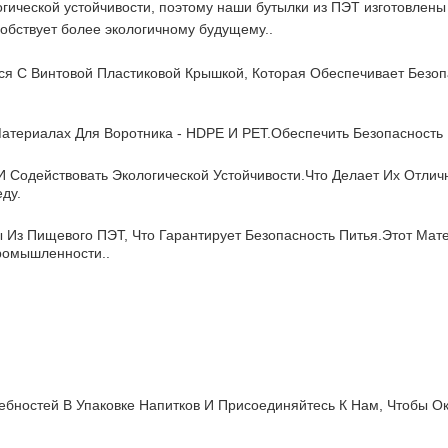
гической устойчивости, поэтому наши бутылки из ПЭТ изготовлены
собствует более экологичному будущему..
 С Винтовой Пластиковой Крышкой, Которая Обеспечивает Безопа
териалах Для Воротника - HDPE И PET.обеспечить Безопасность 
 Содействовать Экологической Устойчивости.что Делает Их Отл
ду.
 Из Пищевого ПЭТ, Что Гарантирует Безопасность Питья.Этот Ма
ромышленности..
требностей В Упаковке Напитков И Присоединяйтесь К Нам, Чтобы