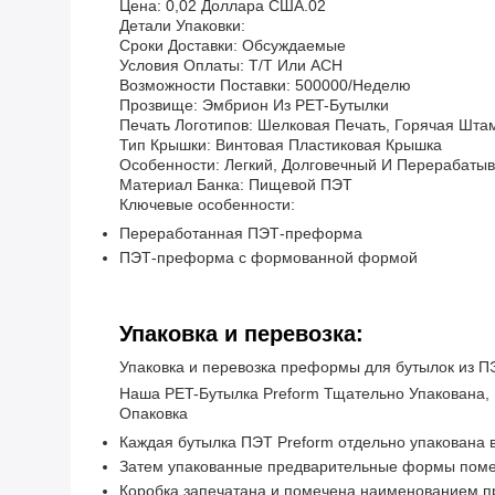
Цена: 0,02 Доллара США.02
Детали Упаковки:
Сроки Доставки: Обсуждаемые
Условия Оплаты: T/T Или ACH
Возможности Поставки: 500000/неделю
Прозвище: Эмбрион Из PET-Бутылки
Печать Логотипов: Шелковая Печать, Горячая Штам
Тип Крышки: Винтовая Пластиковая Крышка
Особенности: Легкий, Долговечный И Перерабаты
Материал Банка: Пищевой ПЭТ
Ключевые особенности:
Переработанная ПЭТ-преформа
ПЭТ-преформа с формованной формой
Упаковка и перевозка:
Упаковка и перевозка преформы для бутылок из П
Наша PET-Бутылка Preform Тщательно Упакована,
Опаковка
Каждая бутылка ПЭТ Preform отдельно упакована в
Затем упакованные предварительные формы помещ
Коробка запечатана и помечена наименованием п