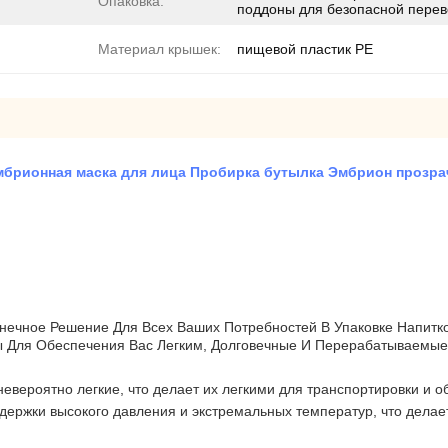
Опаковка:
поддоны для безопасной перев
Материал крышек:
пищевой пластик PE
мбрионная маска для лица Пробирка бутылка Эмбрион прозр
онечное Решение Для Всех Ваших Потребностей В Упаковке Напит
 Для Обеспечения Вас Легким, Долговечные И Перерабатываемые 
вероятно легкие, что делает их легкими для транспортировки и о
ржки высокого давления и экстремальных температур, что делае