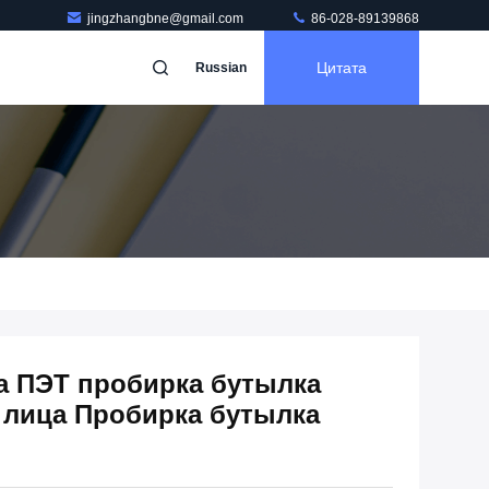
jingzhangbne@gmail.com
86-028-89139868
Цитата
Russian
а ПЭТ пробирка бутылка
 лица Пробирка бутылка