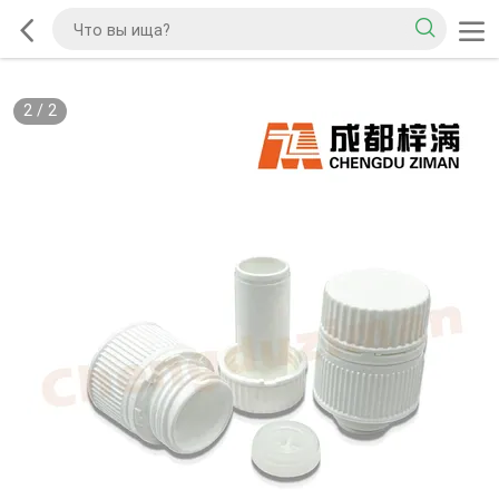
2
/
2