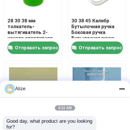
О нас
28 30 38 мм
30 38 45 Калибр
толкатель-
Бутылочная ручка
вытягиватель 2-
Боковая ручка
Путешествие фабрики
начало спортивная
Бутылочная ручка
капсула пластиковая
Отправить запрос
Отправить запрос
капсула
Проверка качества
Свяжитесь мы
Alize
Новости
Упаковка напитка еды
8:11 AM
Good day, what product are you looking 
ПЭТ эмбрионная
ПЭТ эмбрионная
Алюминиевая упаковка напитка
for?
трубка ПЭТ пробирка
трубка ПЭТ пробирка