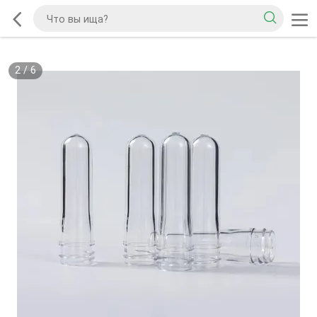
2
/
6