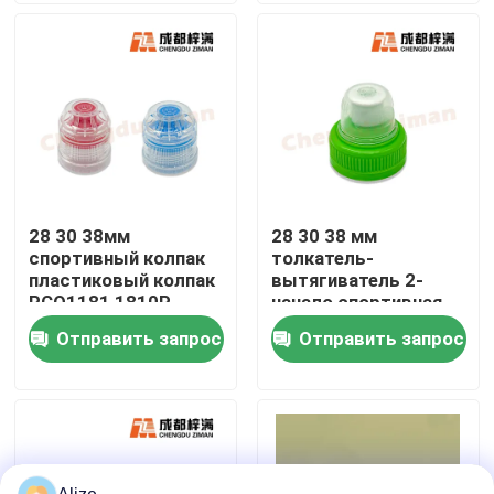
О нас
Путешествие фабрики
Проверка качества
28 30 38мм
28 30 38 мм
спортивный колпак
толкатель-
Свяжитесь мы
пластиковый колпак
вытягиватель 2-
PCO1181 1810P
начало спортивная
капсула пластиковая
Отправить запрос
Отправить запрос
Новости
капсула
Упаковка напитка еды
Алюминиевая упаковка напитка