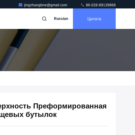
jingzhangbne@gmail.com
86-028-89139868
Цитата
Russian
верхность Преформированная
ищевых бутылок