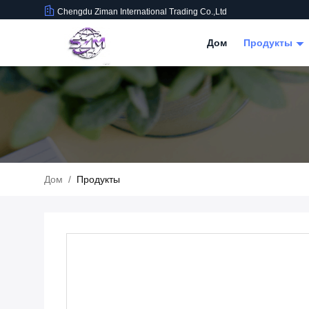
Chengdu Ziman International Trading Co.,Ltd
Дом
Продукты
Дом
/
Продукты