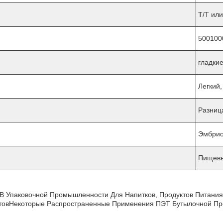
T/T ил
500100
гладки
Легкий
Разниц
Эмбрио
Пищевы
 Упаковочной Промышленности Для Напитков, Продуктов Питания 
ктовНекоторые Распространенные Применения ПЭТ Бутылочной П