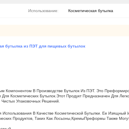
Использование:
Косметическая бутылка
ая бутылка из ПЭТ для пищевых бутылок
м Компонентом В Производстве Бутылок Из ПЭТ. Это Преформиро
 Для Косметических Бутылок.Этот Продукт Предназначен Для Легк
 Чистых Упаковочных Решений.
я Использования В Качестве Косметической Бутылки. Ее Изящный
еских Продуктов, Таких Как Лосьоны,кремыПреформы Также Могут 
ваемый