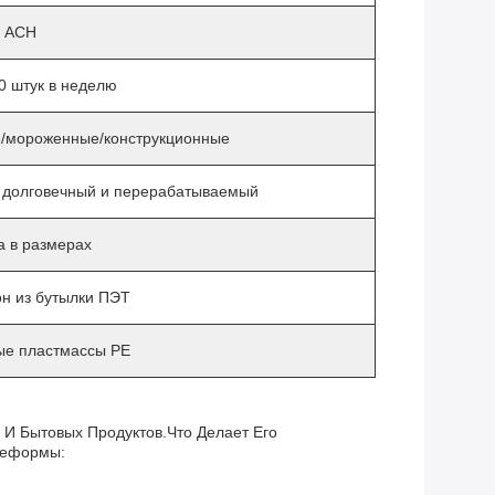
и ACH
0 штук в неделю
е/мороженные/конструкционные
, долговечный и перерабатываемый
а в размерах
н из бутылки ПЭТ
е пластмассы PE
И Бытовых Продуктов.что Делает Его
реформы: