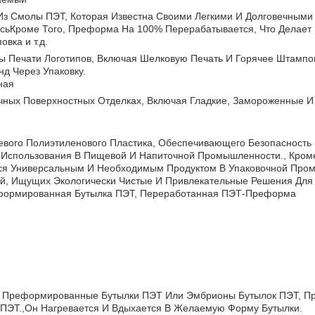
з Смолы ПЭТ, Которая Известна Своими Легкими И Долговечными 
ьКроме Того, Преформа На 100% Перерабатывается, Что Делает 
вка и т.д.
нты Печати Логотипов, Включая Шелковую Печать И Горячее Штамп
д Через Упаковку.
ная
ных Поверхностных Отделках, Включая Гладкие, Замороженные И
евого Полиэтиленового Пластика, Обеспечивающего Безопасность 
Использования В Пищевой И Напиточной Промышленности., Кроме
ся Универсальным И Необходимым Продуктом В Упаковочной Про
й, Ищущих Экологически Чистые И Привлекательные Решения Для 
формированная Бутылка ПЭТ, Переработанная ПЭТ-Преформа
к Преформированные Бутылки ПЭТ Или Эмбрионы Бутылок ПЭТ, П
 ПЭТ.,Он Нагревается И Вдыхается В Желаемую Форму Бутылки.