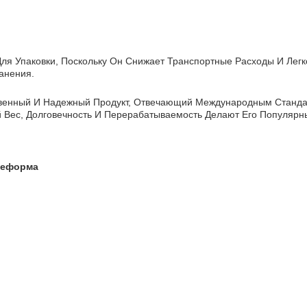
Для Упаковки, Поскольку Он Снижает Транспортные Расходы И Ле
анения.
венный И Надежный Продукт, Отвечающий Международным Станда
 Вес, Долговечность И Перерабатываемость Делают Его Популярн
преформа