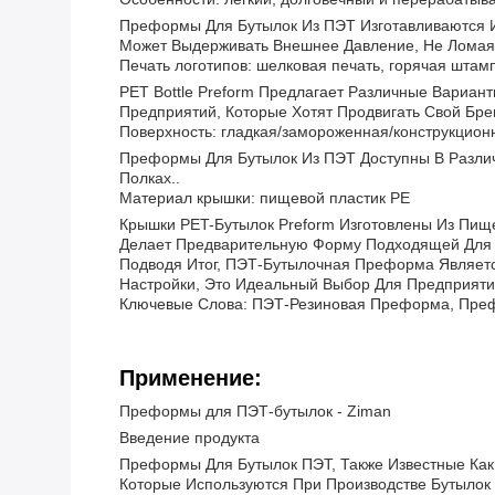
Преформы Для Бутылок Из ПЭТ Изготавливаются И
Может Выдерживать Внешнее Давление, Не Ломаяс
Печать логотипов: шелковая печать, горячая штампо
PET Bottle Preform Предлагает Различные Вариа
Предприятий, Которые Хотят Продвигать Свой Брен
Поверхность: гладкая/замороженная/конструкцион
Преформы Для Бутылок Из ПЭТ Доступны В Различ
Полках..
Материал крышки: пищевой пластик PE
Крышки PET-Бутылок Preform Изготовлены Из Пищ
Делает Предварительную Форму Подходящей Для 
Подводя Итог, ПЭТ-Бутылочная Преформа Являет
Настройки, Это Идеальный Выбор Для Предприяти
Ключевые Слова: ПЭТ-Резиновая Преформа, Пре
Применение:
Преформы для ПЭТ-бутылок - Ziman
Введение продукта
Преформы Для Бутылок ПЭТ, Также Известные Ка
Которые Используются При Производстве Бутылок