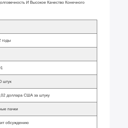
лговечность И Высокое Качество Конечного
2 годы
01
0 штук
0,02 доллара США за штуку
ные пачки
ит обсуждению