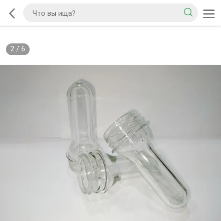
2
/
6