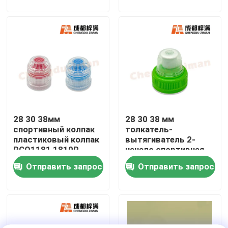
О нас
Путешествие фабрики
Проверка качества
28 30 38мм
28 30 38 мм
Свяжитесь мы
спортивный колпак
толкатель-
пластиковый колпак
вытягиватель 2-
PCO1181 1810P
начало спортивная
Новости
капсула пластиковая
Отправить запрос
Отправить запрос
капсула
Упаковка напитка еды
Алюминиевая упаковка напитка