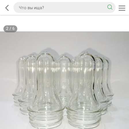
2
/
6