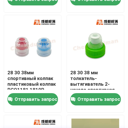
О нас
Путешествие фабрики
Проверка качества
Свяжитесь мы
28 30 38мм
28 30 38 мм
спортивный колпак
толкатель-
пластиковый колпак
вытягиватель 2-
Новости
PCO1181 1810P
начало спортивная
капсула пластиковая
Отправить запрос
Отправить запрос
капсула
Упаковка напитка еды
Алюминиевая упаковка напитка