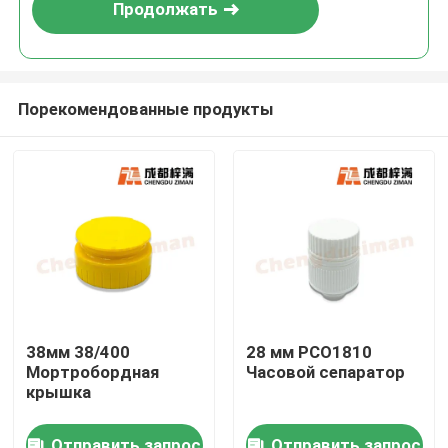
Продолжать
Порекомендованные продукты
Дом
38мм 38/400
28 мм PCO1810
Мортробордная
Часовой сепаратор
Продукты
крышка
Ролики
Отправить запрос
Отправить запрос