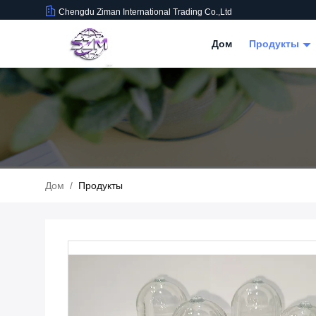
Chengdu Ziman International Trading Co.,Ltd
Дом
Продукты
Дом
/
Продукты