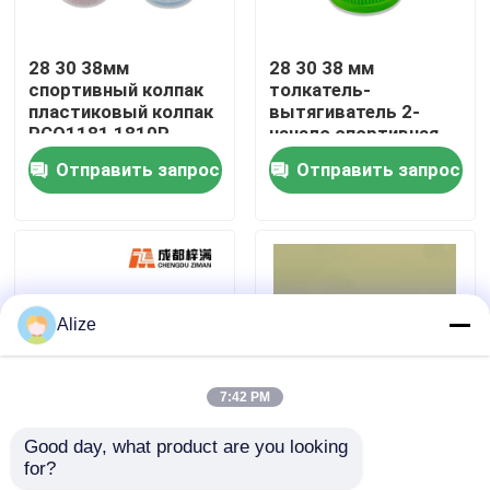
О нас
28 30 38мм
28 30 38 мм
спортивный колпак
толкатель-
пластиковый колпак
вытягиватель 2-
Путешествие фабрики
PCO1181 1810P
начало спортивная
капсула пластиковая
Отправить запрос
Отправить запрос
капсула
Проверка качества
Свяжитесь мы
Alize
Новости
7:42 PM
Упаковка напитка еды
Good day, what product are you looking 
30 38 45 Калибр
ПЭТ эмбрионная
for?
Бутылочная ручка
трубка ПЭТ пробирка
Алюминиевая упаковка напитка