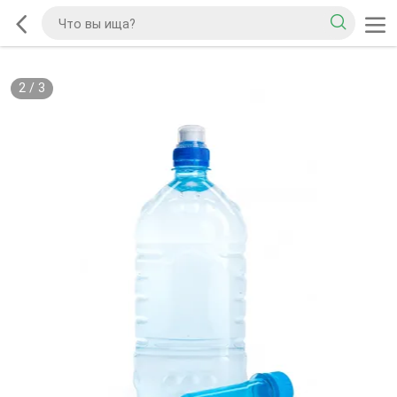
2
/
3