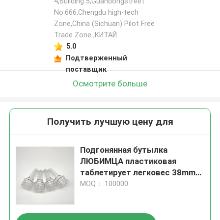
4,Building 5,Guandongstreet
No.666,Chengdu high-tech
Zone,China (Sichuan) Pilot Free
Trade Zone ,КИТАЙ
5.0
Подтверженный
поставщик
Осмотрите больше
Получить лучшую цену для
Подгонянная бутылка
ЛЮБИМЦА пластиковая
таблетирует легковес 38mm
105g
MOQ： 100000