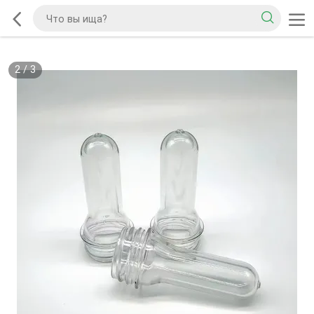
2
/
3