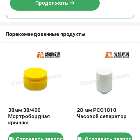
Продолжать
Порекомендованные продукты
Дом
38мм 38/400
28 мм PCO1810
Мортробордная
Часовой сепаратор
Продукты
крышка
Ролики
Отправить запрос
Отправить запрос