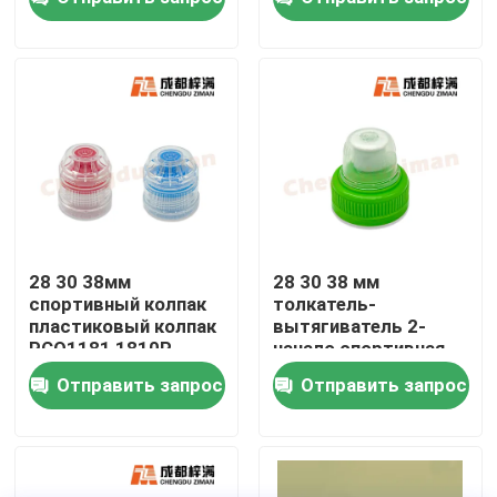
О нас
Путешествие фабрики
Проверка качества
Свяжитесь мы
28 30 38мм
28 30 38 мм
спортивный колпак
толкатель-
пластиковый колпак
вытягиватель 2-
Новости
PCO1181 1810P
начало спортивная
капсула пластиковая
Отправить запрос
Отправить запрос
капсула
Упаковка напитка еды
Алюминиевая упаковка напитка