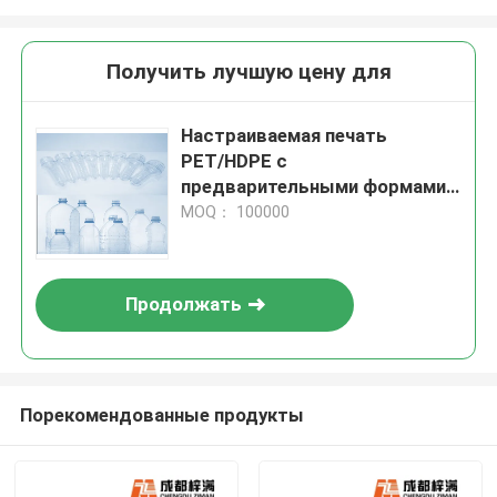
Получить лучшую цену для
Настраиваемая печать
PET/HDPE с
предварительными формами и
производительностью для
MOQ： 100000
ваших требований
Продолжать
Порекомендованные продукты