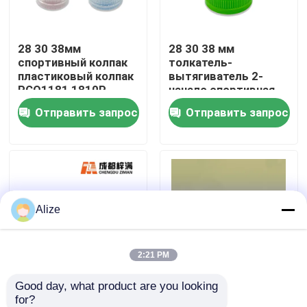
О нас
28 30 38мм
28 30 38 мм
спортивный колпак
толкатель-
пластиковый колпак
вытягиватель 2-
Путешествие фабрики
PCO1181 1810P
начало спортивная
капсула пластиковая
Отправить запрос
Отправить запрос
капсула
Проверка качества
Свяжитесь мы
Alize
Новости
Упаковка напитка еды
2:21 PM
Good day, what product are you looking 
30 38 45 Калибр
ПЭТ эмбрионная
Алюминиевая упаковка напитка
for?
Бутылочная ручка
трубка ПЭТ пробирка