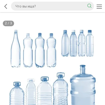
2
/
3