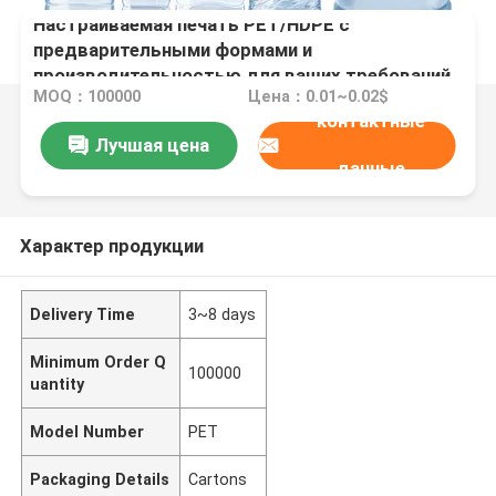
Настраиваемая печать PET/HDPE с
предварительными формами и
производительностью для ваших требований
MOQ：100000
Цена：0.01~0.02$
контактные
Лучшая цена
данные
Характер продукции
Delivery Time
3~8 days
Minimum Order Q
100000
uantity
Model Number
PET
Packaging Details
Cartons