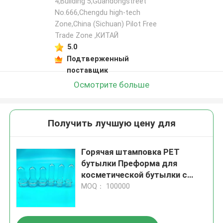
4,Building 5,Guandongstreet
No.666,Chengdu high-tech
Zone,China (Sichuan) Pilot Free
Trade Zone ,КИТАЙ
5.0
Подтверженный
поставщик
Осмотрите больше
Получить лучшую цену для
Горячая штамповка PET
бутылки Преформа для
косметической бутылки с
эмбрионами PET бутылки
MOQ： 100000