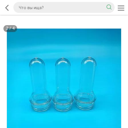
2
/
4