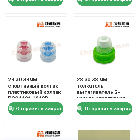
О нас
Путешествие фабрики
Проверка качества
Свяжитесь мы
28 30 38мм
28 30 38 мм
спортивный колпак
толкатель-
пластиковый колпак
вытягиватель 2-
Новости
PCO1181 1810P
начало спортивная
капсула пластиковая
Отправить запрос
Отправить запрос
капсула
Упаковка напитка еды
Алюминиевая упаковка напитка