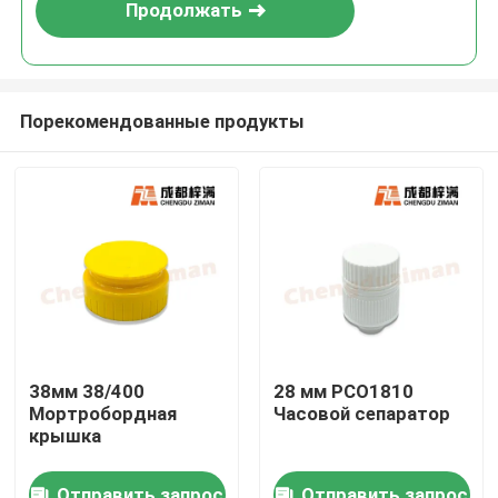
Продолжать
Порекомендованные продукты
Дом
38мм 38/400
28 мм PCO1810
Мортробордная
Часовой сепаратор
Продукты
крышка
Ролики
Отправить запрос
Отправить запрос