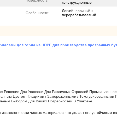
Поверхность:
конструкционные
Легкий, прочный и
Особенности:
перерабатываемый
риалами для горла из HDPE для производства прозрачных бу
ивое Решение Для Упаковки Для Различных Отраслей Промышленност
зрачным Цветом, Гладкими / Замороженными / Текстурированными
еальным Выбором Для Ваших Потребностей В Упаковке.
н из экологически чистых материалов, что делает его устойчивым в