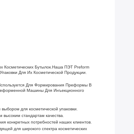
тых Косметических Бутылок.наша ПЭТ Preform
паковки Для Их Косметической Продукции.
Используется Для Формирования Преформы В
еформенной Машины Для Инъекционного
 выбором для косметической упаковки.
м высоким стандартам качества.
ия конкретных потребностей наших клиентов.
дящей для широкого спектра косметических