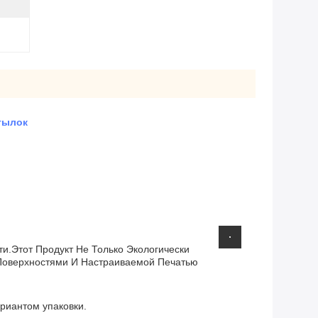
тылок
и.Этот Продукт Не Только Экологически
 Поверхностями И Настраиваемой Печатью
ариантом упаковки.