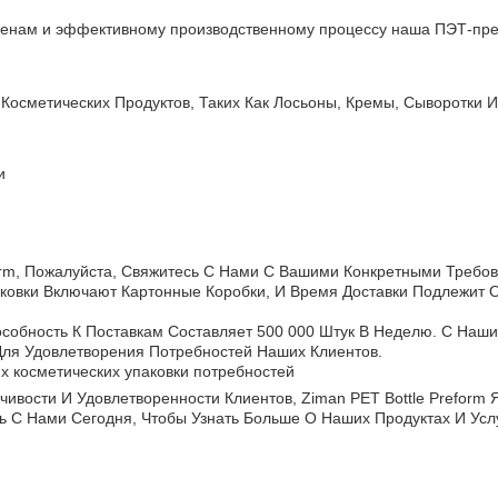
ценам и эффективному производственному процессу наша ПЭТ-пр
 Косметических Продуктов, Таких Как Лосьоны, Кремы, Сыворотки И
и
и
form, Пожалуйста, Свяжитесь С Нами С Вашими Конкретными Треб
ковки Включают Картонные Коробки, И Время Доставки Подлежит 
особность К Поставкам Составляет 500 000 Штук В Неделю. С Н
ля Удовлетворения Потребностей Наших Клиентов.
 косметических упаковки потребностей
чивости И Удовлетворенности Клиентов, Ziman PET Bottle Prefor
ь С Нами Сегодня, Чтобы Узнать Больше О Наших Продуктах И Услу