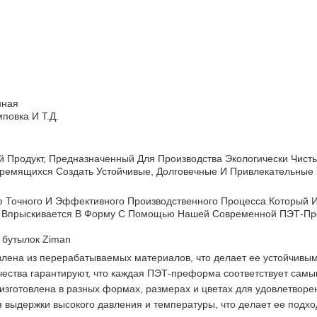
нная
повка И Т.д.
ный Продукт, Предназначенный Для Производства Экологически Чис
емящихся Создать Устойчивые, Долговечные И Привлекательные У
Точного И Эффективного Производственного Процесса.который 
Впрыскивается В Форму С Помощью Нашей Современной ПЭТ-Пр
бутылок Ziman
лена из перерабатываемых материалов, что делает ее устойчивым
чества гарантируют, что каждая ПЭТ-преформа соответствует самы
готовлена в разных формах, размерах и цветах для удовлетворен
ыдержки высокого давления и температуры, что делает ее подхо