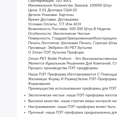
Сертификация: ISO 9001
Минимальное Количество Заказов: 100000 Штук
Цена: 0,01 Доллара США.02
Детали Упаковки: Картоны
Время Доставки: Договоримо
Условия Оплаты: T/T Или ACH
Возможность Поставки: 500 000 Штук В Неделю
Особенности: Экологически Чистые
Поверхность: Гладкая/замороженная/конструкцио
Печать Логотипов: Шелковая Печать, Горячая Штам
Прозвище: Эмбрион Из PET-Бутылки
О Ziman ПЭТ бутылки Преформ
Ziman PET Bottle Preform - Это Высококачествен
Является Идеальным Решением Для Компаний, Стр
Процесс производства ПЭТ-предформы
Наша ПЭТ Преформа Изготавливается С Помощью 
Желаемую Форму И РазмерЗатем ПЭТ-Преформа 
Формования.
Преимущества использования преформы для ПЭТ 
Экологически чистые: наша ПЭТ-преформа изготов
Высокое качество: наши строгие меры контроля ка
Настраиваемая: наша ПЭТ-преформа может быть из
Прочный: наша ПЭТ-преформа предназначена для в