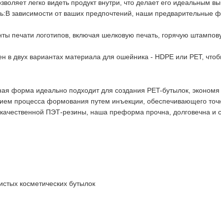
оляет легко видеть продукт внутри, что делает его идеальным в
ь:
В зависимости от ваших предпочтений, наши предварительные ф
ы печати логотипов, включая шелковую печать, горячую штампову
пен в двух вариантах материала для ошейника - HDPE или PET, что
ая форма идеально подходит для создания PET-бутылок, экономя 
ием процесса формования путем инъекции, обеспечивающего точно
окачественной ПЭТ-резины, наша преформа прочна, долговечна и 
истых косметических бутылок