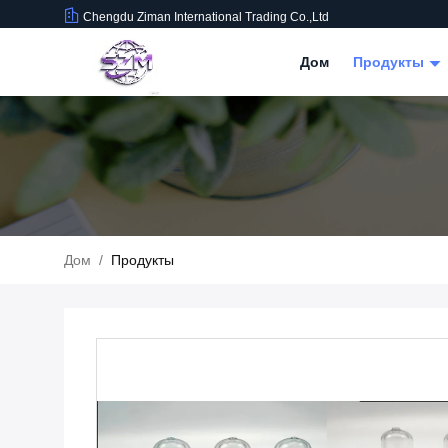
Chengdu Ziman International Trading Co.,Ltd
Дом
Продукты
Дом
/
Продукты