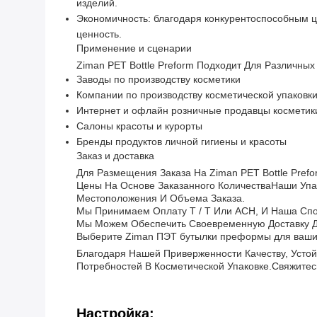
изделий.
Экономичность: благодаря конкурентоспособным 
ценность.
Применение и сценарии
Ziman PET Bottle Preform Подходит Для Различных
Заводы по производству косметики
Компании по производству косметической упаковк
Интернет и офлайн розничные продавцы косметик
Салоны красоты и курорты
Бренды продуктов личной гигиены и красоты
Заказ и доставка
Для Размещения Заказа На Ziman PET Bottle Pre
Цены На Основе Заказанного КоличестваНаши Упа
Местоположения И Объема Заказа.
Мы Принимаем Оплату T / T Или ACH, И Наша Сп
Мы Можем Обеспечить Своевременную Доставку Д
Выберите Ziman ПЭТ бутылки преформы для ваших
Благодаря Нашей Приверженности Качеству, Устой
Потребностей В Косметической Упаковке.Свяжитес
Настройка: