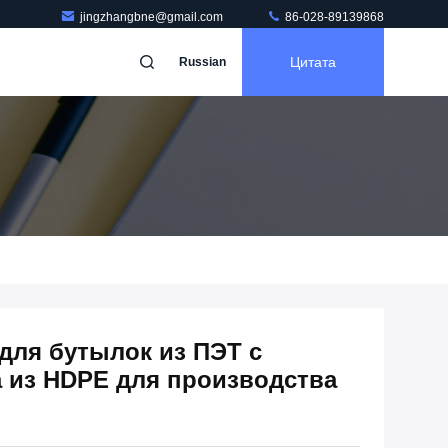
jingzhangbne@gmail.com
86-028-89139868
Цитата
Russian
для бутылок из ПЭТ с
а из HDPE для производства