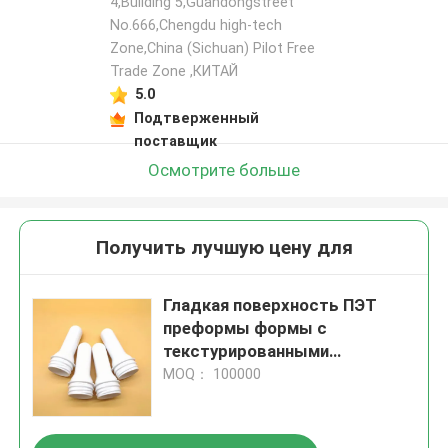
4,Building 5,Guandongstreet
No.666,Chengdu high-tech
Zone,China (Sichuan) Pilot Free
Trade Zone ,КИТАЙ
5.0
Подтверженный
поставщик
Осмотрите больше
Получить лучшую цену для
Гладкая поверхность ПЭТ
преформы формы с
текстурированными
крышками материала и
MOQ： 100000
пластиковых ПЭТ