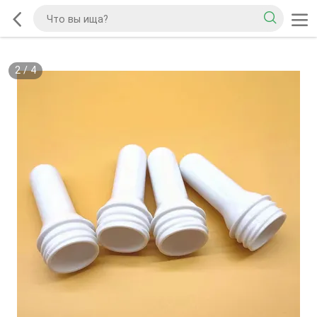
2
/
4