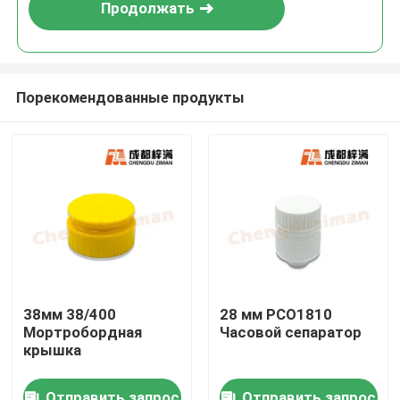
Продолжать
Порекомендованные продукты
Дом
38мм 38/400
28 мм PCO1810
Мортробордная
Часовой сепаратор
Продукты
крышка
Ролики
Отправить запрос
Отправить запрос