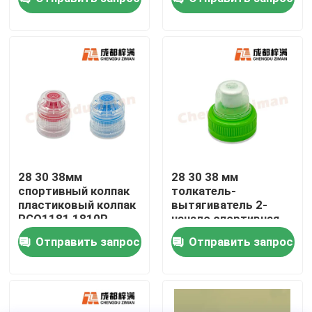
О нас
Путешествие фабрики
Проверка качества
Свяжитесь мы
28 30 38мм
28 30 38 мм
спортивный колпак
толкатель-
пластиковый колпак
вытягиватель 2-
Новости
PCO1181 1810P
начало спортивная
капсула пластиковая
Отправить запрос
Отправить запрос
капсула
Упаковка напитка еды
Алюминиевая упаковка напитка