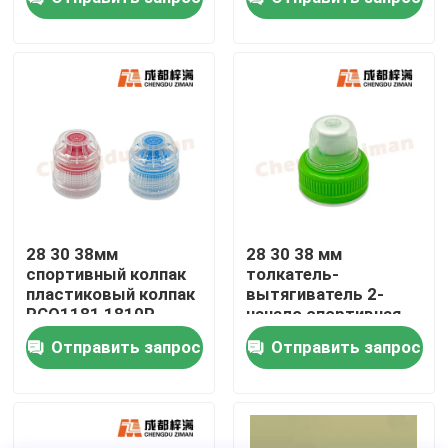
О нас
Путешествие фабрики
Проверка качества
Свяжитесь мы
28 30 38мм
28 30 38 мм
спортивный колпак
толкатель-
пластиковый колпак
вытягиватель 2-
Новости
PCO1181 1810P
начало спортивная
капсула пластиковая
Отправить запрос
Отправить запрос
капсула
Упаковка напитка еды
Алюминиевая упаковка напитка