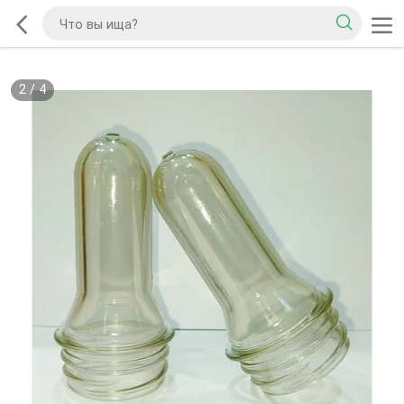
2
/
4