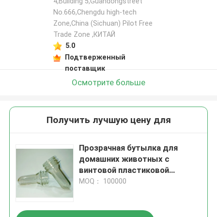
4,Building 5,Guandongstreet
No.666,Chengdu high-tech
Zone,China (Sichuan) Pilot Free
Trade Zone ,КИТАЙ
5.0
Подтверженный
поставщик
Осмотрите больше
Получить лучшую цену для
Прозрачная бутылка для
домашних животных с
винтовой пластиковой
крышкой
MOQ： 100000