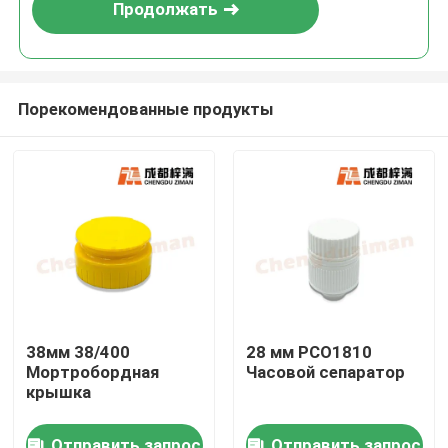
Продолжать
Порекомендованные продукты
Дом
38мм 38/400
28 мм PCO1810
Мортробордная
Часовой сепаратор
Продукты
крышка
Ролики
Отправить запрос
Отправить запрос